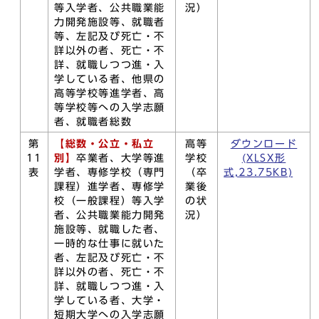
等入学者、公共職業能
況）
力開発施設等、就職者
等、左記及び死亡・不
詳以外の者、死亡・不
詳、就職しつつ進・入
学している者、他県の
高等学校等進学者、高
等学校等への入学志願
者、就職者総数
第
【総数・公立・私立
高等
ダウンロード
11
別】
卒業者、大学等進
学校
(XLSX形
表
学者、専修学校（専門
（卒
式,23.75KB)
課程）進学者、専修学
業後
校（一般課程）等入学
の状
者、公共職業能力開発
況）
施設等、就職した者、
一時的な仕事に就いた
者、左記及び死亡・不
詳以外の者、死亡・不
詳、就職しつつ進・入
学している者、大学・
短期大学への入学志願