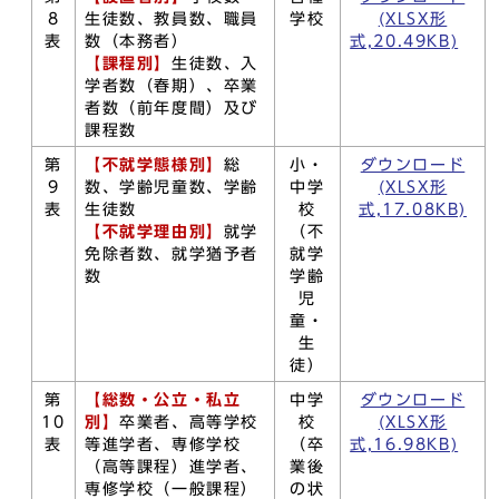
8
生徒数、教員数、職員
学校
(XLSX形
表
数（本務者）
式,20.49KB)
【課程別】
生徒数、入
学者数（春期）、卒業
者数（前年度間）及び
課程数
第
【不就学態様別】
総
小・
ダウンロード
9
数、学齢児童数、学齢
中学
(XLSX形
表
生徒数
校
式,17.08KB)
【不就学理由別】
就学
（不
免除者数、就学猶予者
就学
数
学齢
児
童・
生
徒）
第
【総数・公立・私立
中学
ダウンロード
10
別】
卒業者、高等学校
校
(XLSX形
表
等進学者、専修学校
（卒
式,16.98KB)
（高等課程）進学者、
業後
専修学校（一般課程）
の状