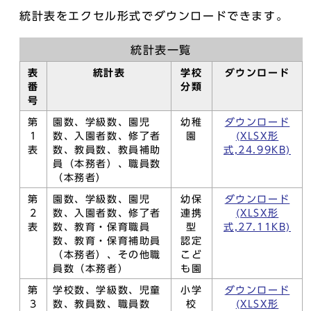
統計表をエクセル形式でダウンロードできます。
統計表一覧
表
統計表
学校
ダウンロード
番
分類
号
第
園数、学級数、園児
幼稚
ダウンロード
1
数、入園者数、修了者
園
(XLSX形
表
数、教員数、教員補助
式,24.99KB)
員（本務者）、職員数
（本務者）
第
園数、学級数、園児
幼保
ダウンロード
2
数、入園者数、修了者
連携
(XLSX形
表
数、教育・保育職員
型
式,27.11KB)
数、教育・保育補助員
認定
（本務者）、その他職
こど
員数（本務者）
も園
第
学校数、学級数、児童
小学
ダウンロード
3
数、教員数、職員数
校
(XLSX形