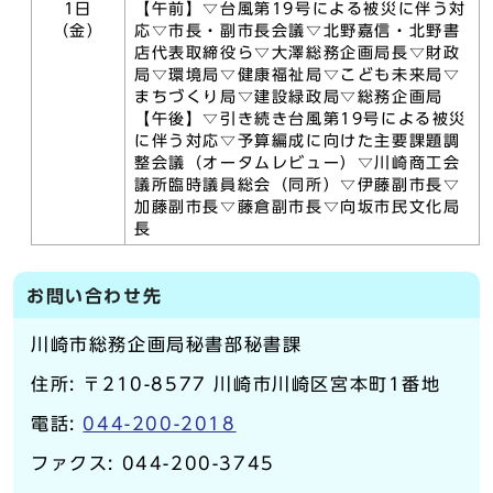
1日
【午前】▽台風第19号による被災に伴う対
（金）
応▽市長・副市長会議▽北野嘉信・北野書
店代表取締役ら▽大澤総務企画局長▽財政
局▽環境局▽健康福祉局▽こども未来局▽
まちづくり局▽建設緑政局▽総務企画局
【午後】▽引き続き台風第19号による被災
に伴う対応▽予算編成に向けた主要課題調
整会議（オータムレビュー）▽川崎商工会
議所臨時議員総会（同所）▽伊藤副市長▽
加藤副市長▽藤倉副市長▽向坂市民文化局
長
お問い合わせ先
川崎市総務企画局秘書部秘書課
住所: 〒210-8577 川崎市川崎区宮本町1番地
電話:
044-200-2018
ファクス: 044-200-3745