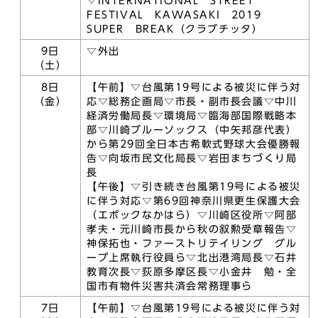
▽INTERNATIONAL STREET
FESTIVAL KAWASAKI 2019
SUPER BREAK（クラブチッタ）
9日
▽外出
（土）
8日
【午前】▽台風第19号による被災に伴う対
（金）
応▽総務企画局▽市長・副市長会議▽中川
経済労働局長▽環境局▽臨海部国際戦略本
部▽川崎ブルーソックス（中矢邦彦代表）
から第29回全日本古希軟式野球大会優勝報
告▽向坂市民文化局長▽岩田まちづくり局
長
【午後】▽引き続き台風第19号による被災
に伴う対応▽第69回神奈川県更生保護大会
（エポックなかはら）▽川崎区役所▽阿部
孝夫・元川崎市長から秋の叙勲受章報告▽
神保拓也・ファーストリテイリング グル
ープ上席執行役員ら▽北出港湾局長▽石井
教育次長▽荻原多摩区長▽小金井 勉・全
国市有物件災害共済会常務理事ら
7日
【午前】▽台風第19号による被災に伴う対