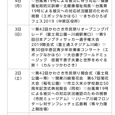
4日
▽台風第19号による被災に伴う対応▽健康
（月）
福祉局防災訓練▽北健康福祉局長▽台風第
19号による被災への対応状況確認のための
視察（エポックなかはら）▽まちのひろば
フェス2019（中原区役所）
3日
▽第42回かわさき市民祭りオープニングパ
（日）
レード（富士見公園～川崎駅東口）▽第9
回日本アンプティサッカー選手権大会
2019開会式（富士通スタジアム川崎）▽
第30回中原区青少年吹奏楽コンサート（エ
ポックなかはら）▽大谷康子ワールドミュ
ージック 倍賞千恵子夫妻と世界をめぐる
旅！（カルッツかわさき）
2日
▽第42回かわさき市民祭り開会式（富士見
（土）
公園一帯）▽関東川崎菊花会 第67回菊花
大会（稲毛公園）▽市立久末小学校創立50
周年記念式典祝賀会（同校）▽台風第19号
による被災への対応状況確認のための視察
（市民ミュージアム）▽Jリーグ川崎フロン
ターレ対サンフレッチェ広島戦（等々力陸
上競技場）