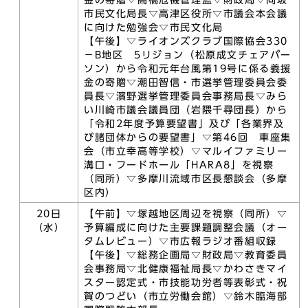
金の寄贈▽高橋危機管理監▽財政局▽向坂
市民文化局長▽高津区役所▽市議会本会議
に向けた勉強会▽市民文化局
【午後】▽ライオンズクラブ国際協会330
－B地区 5リジョン（松原成文チェアパー
ソン）から令和元年台風第19号に係る義援
金の寄贈▽潮田智信・市選挙管理委員会委
員長▽濱野選挙管理委員会事務局長▽みら
い川崎市議会議員団（岩隈千尋団長）から
「令和2年度予算要望書」及び「各業界及
び諸団体からの要望書」▽第46回 車座集
会（市立幸高等学校）▽マルイファミリー
溝口・フードホール「HARA8」を視察
（同所）▽多摩川流域市区長懇談会（多摩
区内）
20日
【午前】▽塚越地区周辺を視察（同所）▽
（水）
予算編成に向けた主要課題調整会議（オー
タムレビュー）▽市広報ラジオ番組収録
【午後】▽総務企画局▽財政局▽教育委員
会事務局▽北健康福祉局長▽かわさきマイ
スター認定式・市技能功労者等表彰式・祝
賀のつどい（市立労働会館）▽鈴木臨海部