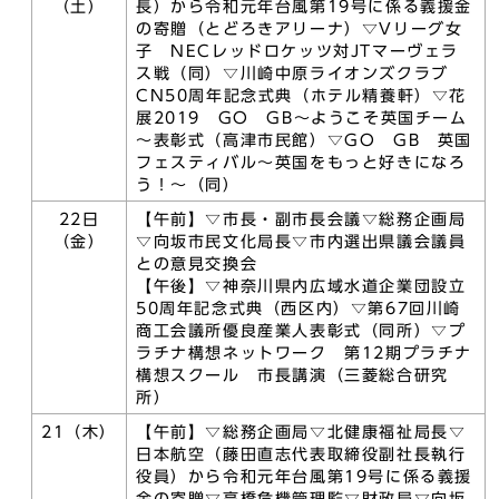
（土）
長）から令和元年台風第19号に係る義援金
の寄贈（とどろきアリーナ）▽Vリーグ女
子 NECレッドロケッツ対JTマーヴェラ
ス戦（同）▽川崎中原ライオンズクラブ
CN50周年記念式典（ホテル精養軒）▽花
展2019 GO GB～ようこそ英国チーム
～表彰式（高津市民館）▽GO GB 英国
フェスティバル～英国をもっと好きになろ
う！～（同）
22日
【午前】▽市長・副市長会議▽総務企画局
（金）
▽向坂市民文化局長▽市内選出県議会議員
との意見交換会
【午後】▽神奈川県内広域水道企業団設立
50周年記念式典（西区内）▽第67回川崎
商工会議所優良産業人表彰式（同所）▽プ
ラチナ構想ネットワーク 第12期プラチナ
構想スクール 市長講演（三菱総合研究
所）
21（木）
【午前】▽総務企画局▽北健康福祉局長▽
日本航空（藤田直志代表取締役副社長執行
役員）から令和元年台風第19号に係る義援