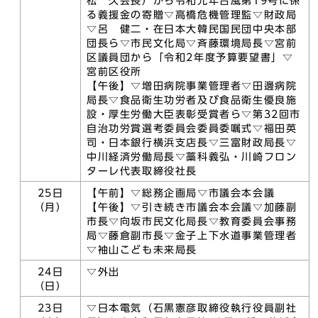
松 久会長）から令和元年台風第19号に係
る義援金の寄贈▽高橋危機管理監▽財政局
▽呂 健二・在日本大韓民国民団中央本部
団長ら▽市民文化局▽斉藤環境局長▽宮前
区議員団から「令和2年度予算要望書」▽
宮前区役所
【午後】▽増田病院事業管理者▽田邊病院
局長▽食品衛生功労者及び食品衛生優良施
設・厚生労働大臣表彰受賞者ら▽第32回市
自治功労賞選考委員会委員委嘱式▽福田英
司・日本銀行横浜支店長▽三富財政局長▽
中川経済労働局長▽藁科義弘・川崎フロン
ターレ代表取締役社長
25日
【午前】▽総務企画局▽市議会本会議
（月）
【午後】▽引き続き市議会本会議▽加藤副
市長▽向坂市民文化局長▽教育委員会事務
局▽藤倉副市長▽金子上下水道事業管理者
▽袖山こども未来局長
24日
▽外出
（日）
23日
▽日本電気（石黒憲彦取締役執行役員副社