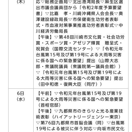
（木）
応▽総務企画局▽北出港湾局長▽麻生区選
出市議会議員団から「令和2年度予算要望
書」▽比嘉 孝・川崎沖縄県人会会長▽奥
澤建設緑政局長▽市保健衛生功労者表彰
式・市血液対策事業推進功労者表彰式▽中
川経済労働局長
【午後】▽第48回川崎市文化賞・社会功労
賞・スポーツ賞・アゼリア輝賞 贈呈式・
祝賀会（国際交流センター）▽「令和元年
台風第15号及び第19号による大雨等災害
に係る国への緊急要望」提出（山際大志
郎・衆議院議員（衆議院第一議員会館））
▽「令和元年台風第15号及び第19号によ
る大雨等災害に係る国への緊急要望」提出
（田中和徳・復興大臣（同庁））
6日
【午前】▽令和元年台風第15号及び第19
（水）
号による大雨等災害に係る国への緊急要望
（首相官邸）
【午後】▽九都県市のきらりと光る産業技
術表彰（ハイアットリージェンシー東京）
▽第76回九都県市首脳会議（同）▽台風第
19号による被災に伴う対応▽向坂市民文化