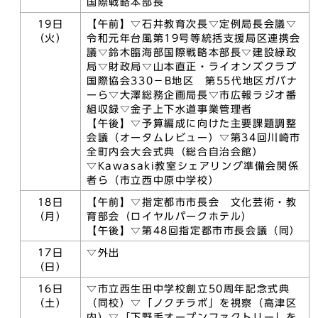
国際戦略本部長
19日
【午前】▽石井教育次長▽定例局長会議▽
（火）
令和元年台風第19号等統括支援局区連携会
議▽鈴木臨海部国際戦略本部長▽建設緑政
局▽財政局▽山本直正・ライオンズクラブ
国際協会330－B地区 第55代地区ガバナ
ーら▽大澤総務企画局長▽市広報ラジオ番
組収録▽金子上下水道事業管理者
【午後】▽予算編成に向けた主要課題調整
会議（オータムレビュー）▽第34回川崎市
全町内会大会式典（総合自治会館）
▽Kawasaki教室シェアリング準備会関係
者ら（市立西中原中学校）
18日
【午前】▽指定都市市長会 文化芸術・教
（月）
育部会（ロイヤルパークホテル）
【午後】▽第48回指定都市市長会議（同）
17日
▽外出
（日）
16日
▽市立西生田中学校創立50周年記念式典
（土）
（同校）▽「ノクチラボ」を視察（高津区
内）▽「下野毛オープンファクトリー」を