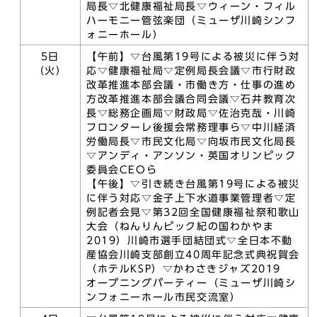
局長▽北健康福祉局長▽ウィーン・フィル
ハーモニー管弦楽団（ミューザ川崎シンフ
ォニーホール）
5日
【午前】▽台風第19号による被災に伴う対
（火）
応▽健康福祉局▽定例局長会議▽市行財政
改革推進本部会議・市働き方・仕事の進め
方改革推進本部会議合同会議▽石井教育次
長▽総務企画局▽財政局▽佐治克哉・川崎
フロンターレ後援会常務理事ら▽中川経済
労働局長▽市民文化局▽向坂市民文化局長
▽アンディ・アンソン・英国オリンピック
委員会CEOら
【午後】▽引き続き台風第19号による被災
に伴う対応▽金子上下水道事業管理者▽定
例記者会見▽第32回全国健康福祉祭和歌山
大会（ねんりんピック紀の国わかやま
2019）川崎市選手団結団式▽全日本不動
産協会川崎支部創立40周年記念式典祝賀会
（ホテルKSP）▽かわさきジャズ2019
オープニングパーティー（ミューザ川崎シ
ンフォニーホール市民交流室）