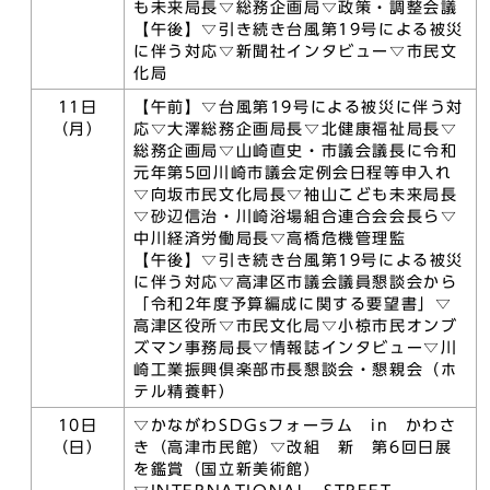
も未来局長▽総務企画局▽政策・調整会議
【午後】▽引き続き台風第19号による被災
に伴う対応▽新聞社インタビュー▽市民文
化局
11日
【午前】▽台風第19号による被災に伴う対
（月）
応▽大澤総務企画局長▽北健康福祉局長▽
総務企画局▽山崎直史・市議会議長に令和
元年第5回川崎市議会定例会日程等申入れ
▽向坂市民文化局長▽袖山こども未来局長
▽砂辺信治・川崎浴場組合連合会会長ら▽
中川経済労働局長▽高橋危機管理監
【午後】▽引き続き台風第19号による被災
に伴う対応▽高津区市議会議員懇談会から
「令和2年度予算編成に関する要望書」▽
高津区役所▽市民文化局▽小椋市民オンブ
ズマン事務局長▽情報誌インタビュー▽川
崎工業振興倶楽部市長懇談会・懇親会（ホ
テル精養軒）
10日
▽かながわSDGsフォーラム in かわさ
（日）
き（高津市民館）▽改組 新 第6回日展
を鑑賞（国立新美術館）