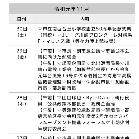
令和元年11月
日付
内容
30日
▽市立南百合丘小学校創立50周年記念式典
（土）
（同校）▽Jリーグ川崎フロンターレ対横浜
F・マリノス戦（等々力陸上競技場）
29日
【午前】▽市長・副市長会議▽市議会本会
（金）
議に向けた勉強会
【午後】▽総務企画局▽北出港湾局長▽川
崎市電設工業会（加藤哲郎会長）から令和
元年台風第19号に係る義援金の寄贈▽高橋
危機管理監▽財政局▽伊藤副市長▽加藤副
市長▽藤倉副市長
28日
【午前】▽山口琢也・ByteDance執行役
（木）
員 公共政策本部長ら▽総務企画局
【午後】▽奥澤建設緑政局長▽環境局▽髙
橋宮前区長▽令和元年度第2回かわさきパ
ラムーブメント推進フォーラム▽市防災対
策検討委員会
27日
【午前】▽市長・副市長会議▽市議会本会