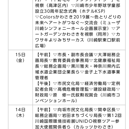
視察（高津区内）▽川崎市少年野球学童部
設立30周年記念式典（ホテルKSP）
▽Colorsかわさき2019展～色とりどりの
未来へアートがつなぐ～交流会（ミューザ
川崎シンフォニーホール企画展示室）▽ア
ートガーデンかわさきを視察（同所）▽カ
ワサキよりみちサーカス（川崎駅東口駅前
広場）
15日
【午前】▽市長・副市長会議▽大澤総務企
（金）
画局長▽教育委員会事務局▽北健康福祉局
長▽総務企画局▽黒川雅夫・神奈川県内広
域水道企業団企業長ら▽金子上下水道事業
管理者
【午後】▽市民文化局▽経済労働局▽定例
記者会見▽高橋危機管理監▽建設緑政局▽
財政局▽原 修一氏叙勲祝賀会（川崎市コ
ンベンションホール）
14日
【午前】▽向坂市民文化局長▽関幸区長▽
（木）
総務企画局▽岩田まちづくり局長▽第12回
川崎国際環境技術展UNIDO視察ツアー参
加大使館関係者ら（カルッツかわさき）