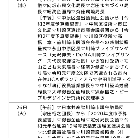
（水）
議▽向坂市民文化局長▽岩田まちづくり局
長▽総務企画局▽斉藤環境局長
【午後】▽中原区選出議員団会議から「令
和2年度予算要望書」▽中原区役所▽市民
文化局▽川崎区選出市議会議員団から「令
和2年度予算要望書」▽川崎区役所▽髙
橋 章・前川崎市医師会会長への感謝状贈
呈式▽永山中原区長▽川崎ブレイブサンダ
ース（元沢伸夫・DeNA川崎ブレイブサン
ダース代表取締役社長）から寄付受領▽袖
山こども未来局長▽経済労働局▽まちづく
り局▽令和元年度2次隊で派遣される市内
在住JICAボランティアら▽宇田川洋平・ぐ
るなび執行役員営業部長ら▽中川経済労働
局長▽大澤総務企画局長▽須藤信之・ピー
プルデザイン研究所代表理事ら
26日
【午前】▽日本共産党川崎市議会議員団
（火）
（宗田裕之団長）から「2020年度市予算
要望書」▽総務企画局▽定例局長会議▽令
和元年台風第19号等統括支援局区連携会議
▽北健康福祉局長▽川崎建設業協会（村