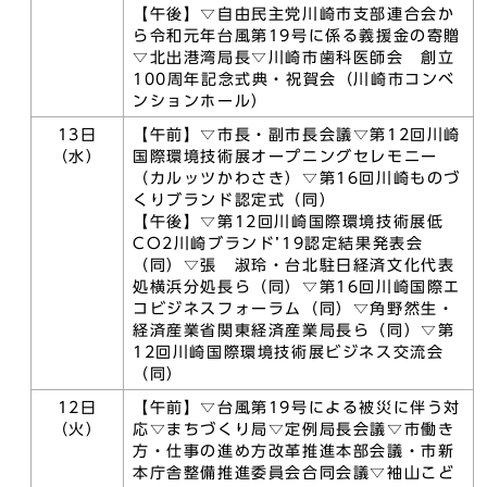
【午後】▽自由民主党川崎市支部連合会か
ら令和元年台風第19号に係る義援金の寄贈
▽北出港湾局長▽川崎市歯科医師会 創立
100周年記念式典・祝賀会（川崎市コンベ
ンションホール）
13日
【午前】▽市長・副市長会議▽第12回川崎
（水）
国際環境技術展オープニングセレモニー
（カルッツかわさき）▽第16回川崎ものづ
くりブランド認定式（同）
【午後】▽第12回川崎国際環境技術展低
CO2川崎ブランド’19認定結果発表会
（同）▽張 淑玲・台北駐日経済文化代表
処横浜分処長ら（同）▽第16回川崎国際エ
コビジネスフォーラム（同）▽角野然生・
経済産業省関東経済産業局長ら（同）▽第
12回川崎国際環境技術展ビジネス交流会
（同）
12日
【午前】▽台風第19号による被災に伴う対
（火）
応▽まちづくり局▽定例局長会議▽市働き
方・仕事の進め方改革推進本部会議・市新
本庁舎整備推進委員会合同会議▽袖山こど