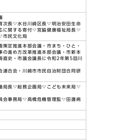
議
育次長▽水谷川崎区長▽明治安田生命
応に関する寄付▽宮脇健康福祉局長▽
▽市民文化局
画策定推進本部会議・市まち・ひと・
事の進め方改革推進本部会議・市新本
崎直史・市議会議長に令和2年第5回川
会連合会・川崎市市民自治財団合同研
働局長▽総務企画局▽こども未来局▽
員会事務局▽高橋危機管理監▽田邊病