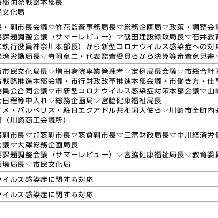
海部国際戦略本部長
民文化局
長・副市長会議▽竹花監査事務局長▽総務企画局▽政策・調整会
要課題調整会議（サマーレビュー）▽磯田建設緑政局長▽石井教
二執行役員神奈川本部長）から新型コロナウイルス感染症への対
経済労働局長▽寺岡章二・代表監査委員らから決算等審査意見書
坂市民文化局長▽増田病院事業管理者▽定例局長会議▽市総合計
合戦略推進本部会議・市行財政改革推進本部会議・市働き方・仕
委員会合同会議▽市新型コロナウイルス感染症対策本部会議▽山
会日程等申入れ▽総務企画局▽宮脇健康福祉局長
イメ・バルべリス・駐日エクアドル共和国大使ら▽川崎市全町内
演（川崎商工会議所）
藤副市長▽加藤副市長▽藤倉副市長▽三富財政局長▽中川経済労
会議▽大澤総務企画局長
要課題調整会議（サマーレビュー）▽宮脇健康福祉局長▽教育委
環境局長▽市民文化局
ウイルス感染症に関する対応
ウイルス感染症に関する対応