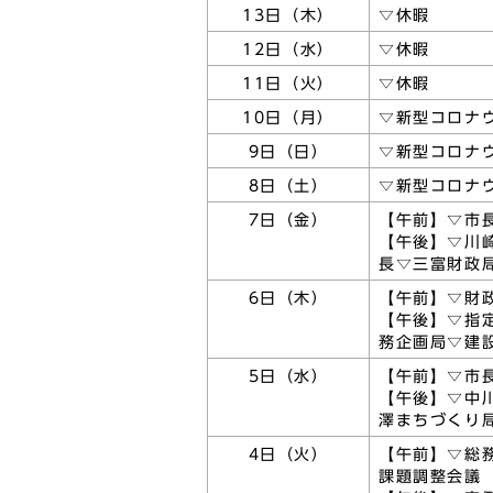
13日（木）
▽休暇
12日（水）
▽休暇
11日（火）
▽休暇
10日（月）
▽新型コロナ
9日（日）
▽新型コロナ
8日（土）
▽新型コロナ
7日（金）
【午前】▽市
【午後】▽川
長▽三富財政
6日（木）
【午前】▽財
【午後】▽指
務企画局▽建
5日（水）
【午前】▽市
【午後】▽中
澤まちづくり
4日（火）
【午前】▽総
課題調整会議