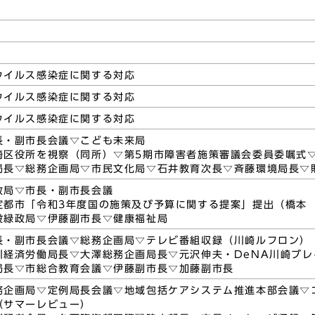
ウイルス感染症に関する対応
ウイルス感染症に関する対応
ウイルス感染症に関する対応
長・副市長会議▽こども未来局
崎区役所を視察（同所）▽第5期市障害者施策審議会委員委嘱式
局長▽総務企画局▽市民文化局▽石井教育次長▽斉藤環境局長▽
政局▽市長・副市長会議
定都市「令和3年度国の施策及び予算に関する提案」提出（橋本
設緑政局▽伊藤副市長▽健康福祉局
長・副市長会議▽総務企画局▽テレビ番組収録（川崎ルフロン）
川経済労働局長▽大澤総務企画局長▽元沢伸夫・DeNA川崎ブ
局長▽市総合教育会議▽伊藤副市長▽加藤副市長
務企画局▽定例局長会議▽地域包括ケアシステム推進本部会議▽
（サマーレビュー）