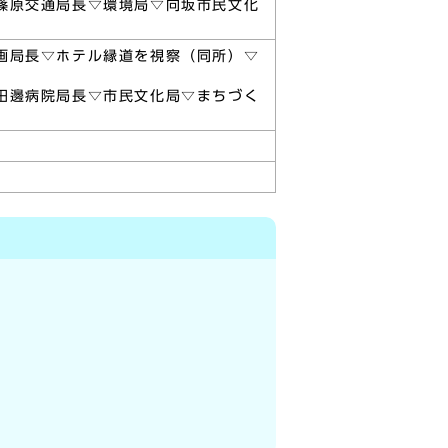
篠原交通局長▽環境局▽向坂市民文化
画局長▽ホテル縁道を視察（同所）▽
田邊病院局長▽市民文化局▽まちづく