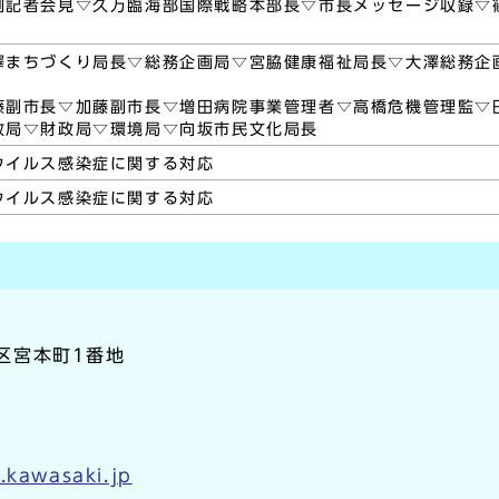
例記者会見▽久万臨海部国際戦略本部長▽市長メッセージ収録▽
澤まちづくり局長▽総務企画局▽宮脇健康福祉局長▽大澤総務企
藤副市長▽加藤副市長▽増田病院事業管理者▽高橋危機管理監▽
政局▽財政局▽環境局▽向坂市民文化局長
ウイルス感染症に関する対応
ウイルス感染症に関する対応
崎区宮本町1番地
.kawasaki.jp