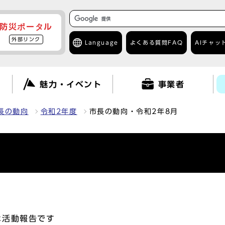
防災ポータル
外部リンク
Language
よくある質問
FAQ
AIチャッ
て
魅力・イベント
事業者
長の動向
令和2年度
市長の動向・令和2年8月
な活動報告です