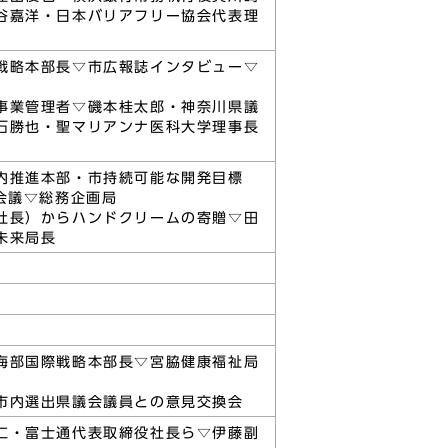
谷嘉洋・日本バリアフリー協会代表理
戦略本部長▽市広報誌インタビュー▽
事業管理者▽磯本桂太郎・神奈川県議
石勝也・聖マリアンナ医科大学理事長
内推進本部・市持続可能な開発目標
会議▽総務企画局
社長）からハンドクリームの寄贈▽田
未来局長
海部国際戦略本部長▽宮脇健康福祉局
市内選出県議会議員との意見交換会
仁・富士通代表取締役社長ら▽伊藤副