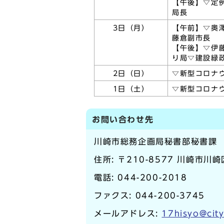
【午後】▽定
局長
3日（月）
【午前】▽奥
藤倉副市長
【午後】▽伊
り局▽建設緑
2日（日）
▽新型コロナ
1日（土）
▽新型コロナ
お問い合わせ先
川崎市総務企画局秘書部秘書課
住所: 〒210-8577 川崎市川
電話:
044-200-2018
ファクス: 044-200-3745
メールアドレス:
17hisyo@city