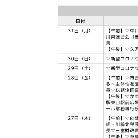
日付
31日（月）
【午前】▽中
川県連合会（
言」
【午後】▽久
30日（日）
▽新型コロナ
29日（土）
▽新型コロナ
28日（金）
【午前】▽市
る～主体性を
長▽総務企画
【午後】▽か
駅東口駅前広
ール常務執行
27日（木）
【午前】▽向
雄・川崎北税
長▽三富財政
【午後】▽草