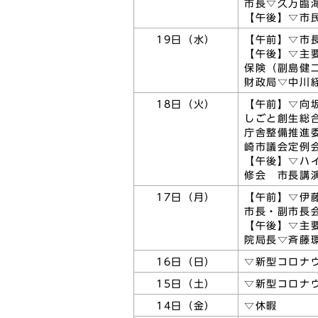
市長▽久万臨
【午後】▽市
19日（水）
【午前】▽市
【午後】▽主
保険（副島健
財政局▽中川
18日（火）
【午前】▽向
しごと創生総
庁舎整備推進
崎市議会定例
【午後】▽ハ
修会 市長講
17日（月）
【午前】▽伊
市長・副市長
【午後】▽主
院局長▽斉藤
16日（日）
▽新型コロナ
15日（土）
▽新型コロナ
14日（金）
▽休暇