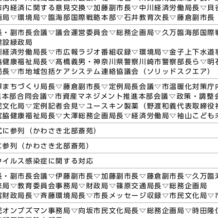
市内経済に関する意見交換▽加藤副市長▽中川経済労働局長▽貝
画局▽環境局▽臨海部国際戦略本部▽石井教育次長▽藤倉副市長
長・副市長会議▽議会運営委員会▽総務企画局▽久万臨海部国際
建設緑政局
川経済労働局長▽市広報ラジオ番組収録▽環境局▽金子上下水道
脇健康福祉局長▽髙橋義男・神奈川県警察川崎市警察部長ら▽明
局長▽市地域包括ケアシステム連絡協議会（ソリッドスクエア）
澤まちづくり局長▽藤倉副市長▽定例局長会議▽市温暖化対策庁
推進本部合同会議▽市資産マネジメント推進本部会議▽政策・調整
民文化局▽定例記者会見▽ユースキン製薬（野渡和義代表取締役
宮脇健康福祉局長▽大澤総務企画局長▽経済労働局▽袖山こども
式に参列（かわさき北部斎苑）
に参列（かわさき北部斎苑）
ウイルス感染症に関する対応
長・副市長会議▽伊藤副市長▽加藤副市長▽藤倉副市長▽久万臨
来局▽教育委員会事務局▽財政局▽篠原交通局長▽総務企画局
富財政局長▽斉藤環境局長▽市長メッセージ収録▽市民文化局▽
民オンブズマン事務局▽向坂市民文化局長▽総務企画局▽時田隆