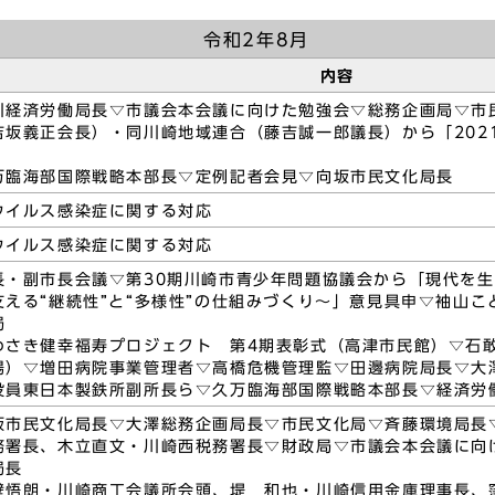
令和2年8月
内容
川経済労働局長▽市議会本会議に向けた勉強会▽総務企画局▽市
吉坂義正会長）・同川崎地域連合（藤吉誠一郎議長）から「202
万臨海部国際戦略本部長▽定例記者会見▽向坂市民文化局長
ウイルス感染症に関する対応
ウイルス感染症に関する対応
長・副市長会議▽第30期川崎市青少年問題協議会から「現代を
支える“継続性”と“多様性”の仕組みづくり～」意見具申▽袖山
局
わさき健幸福寿プロジェクト 第4期表彰式（高津市民館）▽石敢
場）▽増田病院事業管理者▽高橋危機管理監▽田邊病院局長▽大澤
役員東日本製鉄所副所長ら▽久万臨海部国際戦略本部長▽経済労
坂市民文化局長▽大澤総務企画局長▽市民文化局▽斉藤環境局長
務署長、木立直文・川崎西税務署長▽財政局▽市議会本会議に向
局長
壁悟朗・川崎商工会議所会頭、堤 和也・川崎信用金庫理事長、