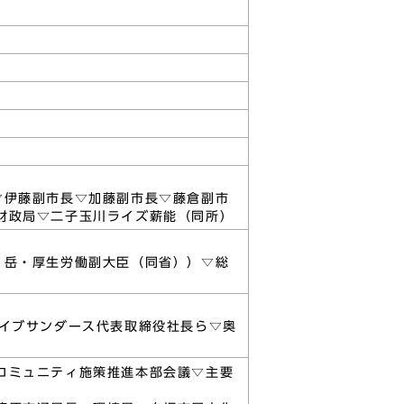
▽伊藤副市長▽加藤副市長▽藤倉副市
財政局▽二子玉川ライズ薪能（同所）
 岳・厚生労働副大臣（同省））▽総
レイブサンダース代表取締役社長ら▽奥
コミュニティ施策推進本部会議▽主要