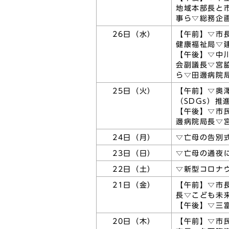
地域本部長と
事ら▽総務企
26日（水）
【午前】▽市
健康福祉局▽
【午後】▽中
会副議長▽宮
ら▽田邊病院
25日（火）
【午前】▽奥
（SDGs）
【午後】▽市
邊病院局長▽
24日（月）
▽亡母の告別
23日（日）
▽亡母の通夜
22日（土）
▽新型コロナ
21日（金）
【午前】▽市
長▽こども未
【午後】▽三
20日（木）
【午前】▽市