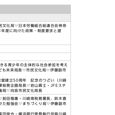
民文化局▽日本労働組合総連合会神奈
1年度に向けた政策・制度要求と提
生きる青少年の主体的な社会参加を考え
こども未来局長▽市民文化局▽伊藤副市
當建立50周年 記念のつどい（川崎
総務企画局長▽岩山眞士・JFEスチ
働局▽向坂市民文化局長
▽前田雅庸・川崎南税務署長、鈴木喜
けた勉強会▽まちづくり局▽伊藤副市
窪田俊也・横浜銀行常務執行役員川崎