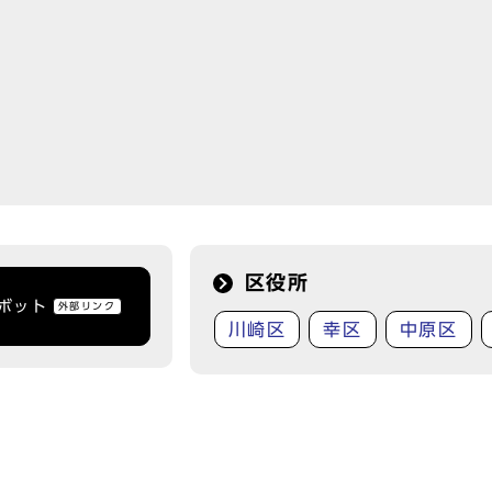
区役所
トボット
外部リンク
川崎区
幸区
中原区