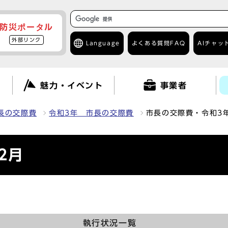
防災ポータル
外部リンク
Language
よくある質問
FAQ
AIチャッ
て
魅力・イベント
事業者
長の交際費
令和3年 市長の交際費
市長の交際費・令和3年
2月
執行状況一覧