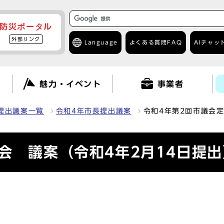
防災ポータル
外部リンク
Language
よくある質問
FAQ
AIチャッ
て
魅力・イベント
事業者
提出議案一覧
令和4年市長提出議案
令和4年第2回市議会定
会 議案（令和4年2月14日提出