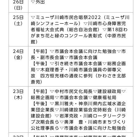
26日
▽外出
（日）
25日
▽ミューザ川崎市民合唱祭2022（ミューザ川
（土）
崎シンフォニーホール）▽川崎市心身障害児
者福祉大会式典（総合自治会館）▽第18回わ
がまち花と緑のコンクール表彰式（中原市民
館）
24日
【午前】▽市議会本会議に向けた勉強会▽市
（金）
長・副市長会議▽市議会本会議
【午後】▽引き続き市議会本会議▽総務企画
局▽木庭理香子・川崎市議会議員の御尊父
故 四方恒充様の通夜に参列（かわさき北部
斎苑）
23日
【午前】▽中村市民文化局長▽建設緑政局▽
（木）
総務企画局▽市議会本会議▽健康福祉局
【午後】▽黒川雅夫・神奈川県内広域水道企
業団企業長▽川崎建設業協会定時総会（川崎
建設会館）▽岩澤克政・川崎ロータリークラ
ブ次期会長ら▽奥澤 豊・川崎市まちづくり
公社理事長ら▽市議会本会議に向けた勉強会