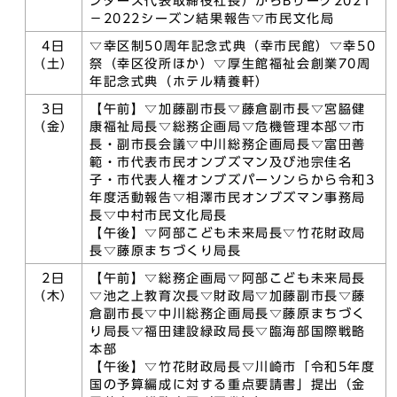
ンダース代表取締役社長）からBリーグ2021
－2022シーズン結果報告▽市民文化局
4日
▽幸区制50周年記念式典（幸市民館）▽幸50
（土）
祭（幸区役所ほか）▽厚生館福祉会創業70周
年記念式典（ホテル精養軒）
3日
【午前】▽加藤副市長▽藤倉副市長▽宮𦚰健
（金）
康福祉局長▽総務企画局▽危機管理本部▽市
長・副市長会議▽中川総務企画局長▽富田善
範・市代表市民オンブズマン及び池宗佳名
子・市代表人権オンブズパーソンらから令和3
年度活動報告▽相澤市民オンブズマン事務局
長▽中村市民文化局長
【午後】▽阿部こども未来局長▽竹花財政局
長▽藤原まちづくり局長
2日
【午前】▽総務企画局▽阿部こども未来局長
（木）
▽池之上教育次長▽財政局▽加藤副市長▽藤
倉副市長▽中川総務企画局長▽藤原まちづく
り局長▽福田建設緑政局長▽臨海部国際戦略
本部
【午後】▽竹花財政局長▽川崎市「令和5年度
国の予算編成に対する重点要請書」提出（金