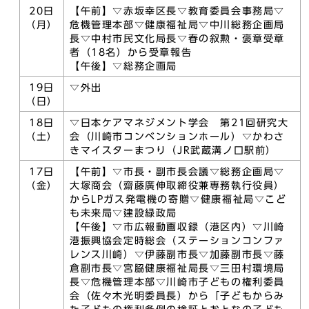
20日
【午前】▽赤坂幸区長▽教育委員会事務局▽
（月）
危機管理本部▽健康福祉局▽中川総務企画局
長▽中村市民文化局長▽春の叙勲・褒章受章
者（18名）から受章報告
【午後】▽総務企画局
19日
▽外出
（日）
18日
▽日本ケアマネジメント学会 第21回研究大
（土）
会（川崎市コンベンションホール）▽かわさ
きマイスターまつり（JR武蔵溝ノ口駅前）
17日
【午前】▽市長・副市長会議▽総務企画局▽
（金）
大塚商会（齋藤廣伸取締役兼専務執行役員）
からLPガス発電機の寄贈▽健康福祉局▽こど
も未来局▽建設緑政局
【午後】▽市広報動画収録（港区内）▽川崎
港振興協会定時総会（ステーションコンファ
レンス川崎）▽伊藤副市長▽加藤副市長▽藤
倉副市長▽宮𦚰健康福祉局長▽三田村環境局
長▽危機管理本部▽川崎市子どもの権利委員
会（佐々木光明委員長）から「子どもからみ