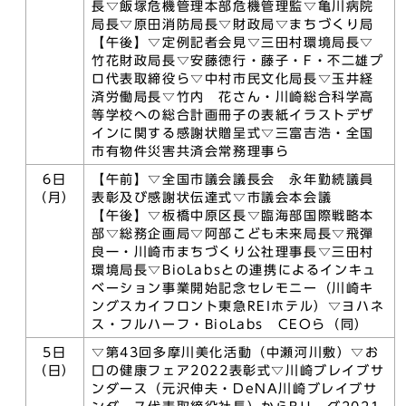
長▽飯塚危機管理本部危機管理監▽亀川病院
局長▽原田消防局長▽財政局▽まちづくり局
【午後】▽定例記者会見▽三田村環境局長▽
竹花財政局長▽安藤徳行・藤子・F・不二雄プ
ロ代表取締役ら▽中村市民文化局長▽玉井経
済労働局長▽竹内 花さん・川崎総合科学高
等学校への総合計画冊子の表紙イラストデザ
インに関する感謝状贈呈式▽三富吉浩・全国
市有物件災害共済会常務理事ら
6日
【午前】▽全国市議会議長会 永年勤続議員
（月）
表彰及び感謝状伝達式▽市議会本会議
【午後】▽板橋中原区長▽臨海部国際戦略本
部▽総務企画局▽阿部こども未来局長▽飛彈
良一・川崎市まちづくり公社理事長▽三田村
環境局長▽BioLabsとの連携によるインキュ
ベーション事業開始記念セレモニー（川崎キ
ングスカイフロント東急REIホテル）▽ヨハネ
ス・フルハーフ・BioLabs CEOら（同）
5日
▽第43回多摩川美化活動（中瀬河川敷）▽お
（日）
口の健康フェア2022表彰式▽川崎ブレイブサ
ンダース（元沢伸夫・DeNA川崎ブレイブサ