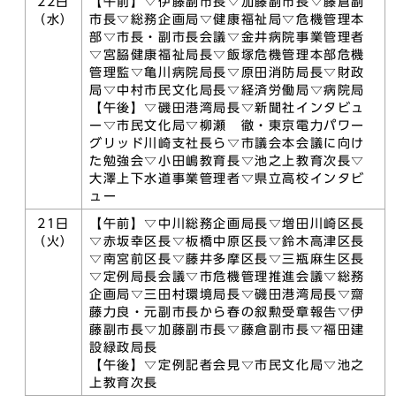
22日
【午前】▽伊藤副市長▽加藤副市長▽藤倉副
（水）
市長▽総務企画局▽健康福祉局▽危機管理本
部▽市長・副市長会議▽金井病院事業管理者
▽宮𦚰健康福祉局長▽飯塚危機管理本部危機
管理監▽亀川病院局長▽原田消防局長▽財政
局▽中村市民文化局長▽経済労働局▽病院局
【午後】▽磯田港湾局長▽新聞社インタビュ
ー▽市民文化局▽柳瀬 徹・東京電力パワー
グリッド川崎支社長ら▽市議会本会議に向け
た勉強会▽小田嶋教育長▽池之上教育次長▽
大澤上下水道事業管理者▽県立高校インタビ
ュー
21日
【午前】▽中川総務企画局長▽増田川崎区長
（火）
▽赤坂幸区長▽板橋中原区長▽鈴木高津区長
▽南宮前区長▽藤井多摩区長▽三瓶麻生区長
▽定例局長会議▽市危機管理推進会議▽総務
企画局▽三田村環境局長▽磯田港湾局長▽齋
藤力良・元副市長から春の叙勲受章報告▽伊
藤副市長▽加藤副市長▽藤倉副市長▽福田建
設緑政局長
【午後】▽定例記者会見▽市民文化局▽池之
上教育次長