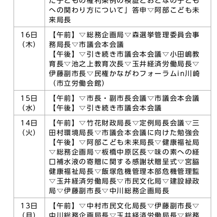
た子どもの権利条例の検証とおとなの子ども
への関わり方について」答申▽阿部こども未
来局長
16日
【午前】▽総務企画局▽森選挙管理委員会事
（木）
務局長▽市議会本会議
【午後】▽引き続き市議会本会議▽小田嶋教
育長▽池之上教育次長▽玉井経済労働局長▽
伊藤副市長▽民権かながわフォーラムin川崎
（市立労働会館）
15日
【午前】▽市長・副市長会議▽市議会本会議
（水）
【午後】▽引き続き市議会本会議
14日
【午前】▽竹花財政局長▽定例局長会議▽三
（火）
田村環境局長▽市議会本会議に向けた勉強会
【午後】▽阿部こども未来局長▽健康福祉局
▽総務企画局▽板橋中原区長▽味の素への経
口補水液の寄贈に関する感謝状贈呈式▽宮𦚰
健康福祉局長▽飯塚危機管理本部危機管理監
▽玉井経済労働局長▽市民文化局▽建設緑政
局▽伊藤副市長▽中川総務企画局長
13日
【午前】▽中村市民文化局長▽伊藤副市長▽
（月）
中川総務企画局長▽玉井経済労働局長▽総務