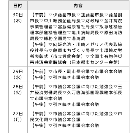
日付
内容
30日
【午前】▽伊藤副市長▽加藤副市長▽藤倉副
（木）
市長▽中川総務企画局長▽財政局▽金井病院
事業管理者▽宮𦚰健康福祉局長▽飯塚危機管
理本部危機管理監▽亀川病院局長▽原田消防
局長▽総務企画局▽港湾局
【午後】▽向坂光浩・川崎アゼリア代表取締
役社長ら▽藤原まちづくり局長▽市環境功労
者表彰式（市立労働会館）▽全国市有物件災
害共済会定時総会（日本都市センター会館）
29日
【午前】▽市長・副市長会議▽市議会本会議
（水）
【午後】▽引き続き市議会本会議
28日
【午前】▽市議会本会議に向けた勉強会▽玉
（火）
井経済労働局長▽久万臨海部国際戦略本部長
▽市議会本会議
【午後】▽引き続き市議会本会議
27日
【午前】▽市議会本会議に向けた勉強会▽市
（月）
民文化局▽市議会本会議
【午後】▽引き続き市議会本会議