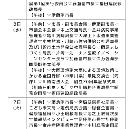
展第1回実行委員会▽藤倉副市長▽福田建設緑
政局長
【午後】▽伊藤副市長
8日
【午前】▽市長・副市長会議▽伊藤副市長▽
（水）
市議会本会議▽中上交通局長▽金井病院事業
管理者▽亀川病院局長▽大澤上下水道事業管
理者▽小林哲喜・川崎市住宅供給公社理事長
及び川崎市土地開発公社理事長ら▽藤原まち
づくり局長▽片岡一則・ナノ医療イノベーシ
ョンセンター長ら▽加藤副市長▽久万臨海部
国際戦略本部長
【午後】▽大岡環境副大臣による環境政策に
かかる全国行脚（神奈川県）意見交換会（同
庁）▽川崎南法人会 創立70周年記念式典
（川崎日航ホテル）▽中川総務企画局長▽総
務企画局▽福田建設緑政局長
7日
【午前】▽藤倉副市長▽宮𦚰健康福祉局長▽
（火）
こども未来局▽定例局長会議▽総務企画局▽
健康福祉局▽小田嶋教育長▽池之上教育次長
▽情報誌インタビュー▽伊藤副市長▽加藤副
市長▽金井病院事業管理者▽中川総務企画局