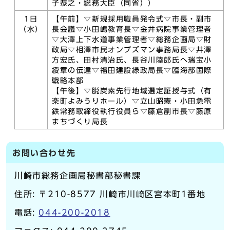
子恭之・総務大臣（同省））
1日
【午前】▽新規採用職員発令式▽市長・副市
（水）
長会議▽小田嶋教育長▽金井病院事業管理者
▽大澤上下水道事業管理者▽総務企画局▽財
政局▽相澤市民オンブズマン事務局長▽井澤
方宏氏、田村清治氏、長谷川陸郎氏へ瑞宝小
綬章の伝達▽福田建設緑政局長▽臨海部国際
戦略本部
【午後】▽脱炭素先行地域選定証授与式（有
楽町よみうりホール）▽立山昭憲・小田急電
鉄常務取締役執行役員ら▽藤倉副市長▽藤原
まちづくり局長
お問い合わせ先
川崎市総務企画局秘書部秘書課
住所: 〒210-8577 川崎市川崎区宮本町1番地
電話:
044-200-2018