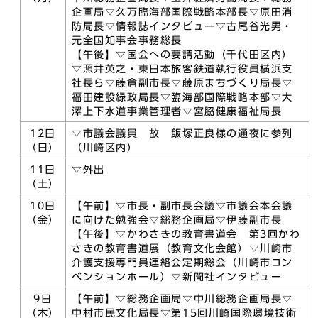
企画局▽久万臨海部国際戦略本部長▽原田消
防局長▽情報誌インタビュー▽古尾谷光男・
元全国知事会事務総長
【午後】▽国会への要請活動（千代田区内）
▽照井英之・東日本旅客鉄道執行役員横浜支
社長ら▽藤倉副市長▽藤原まちづくり局長▽
福田建設緑政局長▽臨海部国際戦略本部▽大
澤上下水道事業管理者▽宮𦚰健康福祉局長
12日
▽市議会議員 故 飯塚正良様の通夜に参列
（日）
（川崎区内）
11日
▽外出
（土）
10日
【午前】▽市長・副市長会議▽市議会本会議
（金）
に向けた勉強会▽総務企画局▽伊藤副市長
【午後】▽かわさきの教育書道会 第3回かわ
さきの教育書道展（教育文化会館）▽川崎市
介護支援専門員連絡会定期総会（川崎市コン
ベンションホール）▽新聞社インタビュー
9日
【午前】▽総務企画局▽中川総務企画局長▽
（木）
中村市民文化局長▽第15回川崎国際環境技術