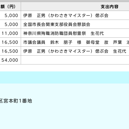
金額（円）
支出内容
5,000
伊原 正男（かわさきマイスター）偲ぶ会
5,000
全国市長会関東支部役員会懇談会
11,000
神奈川県殉職消防職団員慰霊祭 生花代
16,500
市議会議員 鈴木 朋子 様 御母堂 故 芦葉 
16,500
伊原 正男（かわさきマイスター）偲ぶ会 生花代
54,000
崎区宮本町1番地