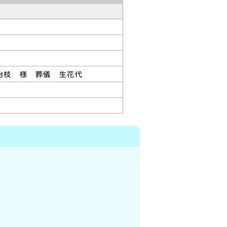
治枝 様 葬儀 生花代