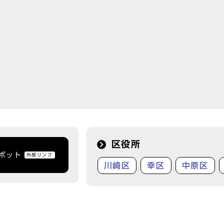
区役所
トボット
外部リンク
川崎区
幸区
中原区