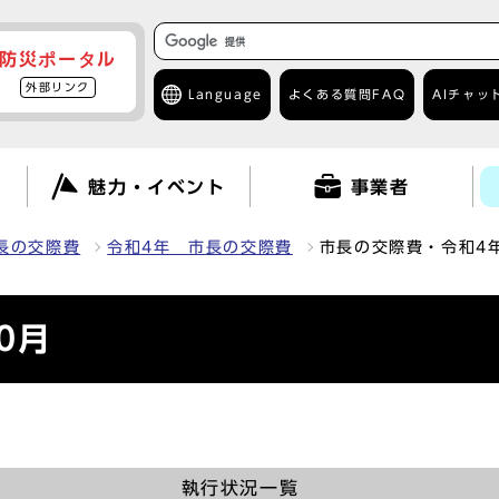
防災ポータル
外部リンク
Language
よくある質問
FAQ
AIチャッ
て
魅力・イベント
事業者
長の交際費
令和4年 市長の交際費
市長の交際費・令和4年
0月
執行状況一覧