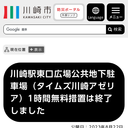
防災ポータル
外部リンク
メニュー
Language
検索
現在位置
表示
川崎駅東口広場公共地下駐
車場（タイムズ川崎アゼリ
ア）1時間無料措置は終了
しました
公開日：
2023年8月22日