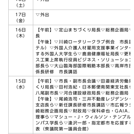
（土）
17日
▽外出
（金）
16日
【午前】▽定山まちづくり局長▽総務企画局▽
（木）
長
【午後】▽川崎ロータリークラブ例会 市長講
テル）▽外国人介護人材雇用支援事業インター
する外国人大学生ら▽鹿島健康福祉局長▽更科
ス工業上席執行役員ビジネス・ソリューション
部長ら▽大山臨海部国際戦略本部長▽高岸市民
係長研修 市長講話
15日
【午前】▽市長・副市長会議▽田邉経済労働局
（水）
くり局長▽田村浩紀・日本郵便南関東支社長ら
八尾副市長▽河合建設緑政局長▽総務企画局
【午後】▽尾崎浩司・三井不動産レジデンシャ
支店長ら▽新任課長研修市長講話▽市広報ラジ
崎総務企画局長▽財政局▽保科卓也・GAIA．K
理事ら▽マシュー・J・ウィルソン・テンプル
ンパス学長ら▽逢沢一郎・指定都市を応援する
表（衆議院第一議員会館）