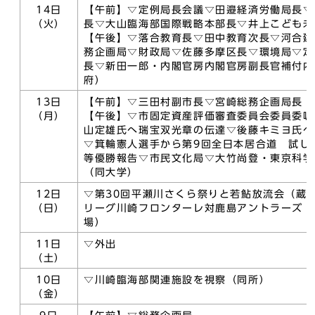
14日
【午前】▽定例局長会議▽田邉経済労働局長▽
（火）
長▽大山臨海部国際戦略本部長▽井上こども未
【午後】▽落合教育長▽田中教育次長▽河合建
務企画局▽財政局▽佐藤多摩区長▽環境局▽定
長▽新田一郎・内閣官房内閣官房副長官補付内
府）
13日
【午前】▽三田村副市長▽宮崎総務企画局長
（月）
【午後】▽市固定資産評価審査委員会委員委嘱
山定雄氏へ瑞宝双光章の伝達▽後藤キミヨ氏へ
▽箕輪憲人選手から第9回全日本居合道 試し
等優勝報告▽市民文化局▽大竹尚登・東京科学
（同大学）
12日
▽第30回平瀬川さくら祭りと若鮎放流会（蔵
（日）
リーグ川崎フロンターレ対鹿島アントラーズ（
場）
11日
▽外出
（土）
10日
▽川崎臨海部関連施設を視察（同所）
（金）