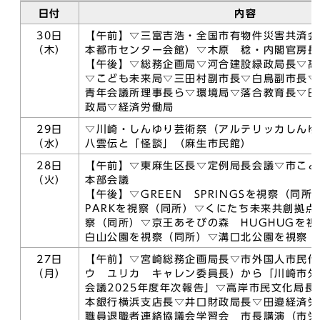
日付
内容
30日
【午前】▽三富吉浩・全国市有物件災害共済会
（木）
本都市センター会館）▽木原 稔・内閣官房長
【午後】▽総務企画局▽河合建設緑政局長▽高
▽こども未来局▽三田村副市長▽白鳥副市長▽
青年会議所理事長ら▽環境局▽落合教育長▽田
政局▽経済労働局
29日
▽川崎・しんゆり芸術祭（アルテリッカしんゆり
（水）
八雲伝と「怪談」（麻生市民館）
28日
【午前】▽東麻生区長▽定例局長会議▽市こど
（火）
本部会議
【午後】▽GREEN SPRINGSを視察（同所
PARKを視察（同所）▽くにたち未来共創拠
察（同所）▽京王あそびの森 HUGHUGを
白山公園を視察（同所）▽溝口北公園を視察（
27日
【午前】▽宮崎総務企画局長▽市外国人市民代
（月）
ウ ユリカ キャレン委員長）から「川崎市外
会議2025年度年次報告」▽高岸市民文化局長
本銀行横浜支店長▽井口財政局長▽田邉経済労
職員退職者連絡協議会学習会 市長講演（市労