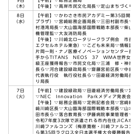
9日
【午前】▽総務企画局
（木）
【午後】▽高岸市民文化局長▽定山まちづくり
8日
【午前】▽かわさき市民アカデミー第35回開
（水）
プラザ）▽宮崎総務企画局長▽三田村副市長▽
村港湾局長▽大山臨海部国際戦略本部長▽柴山
機管理監▽大友消防局長
【午後】▽川崎北ロータリークラブ例会 市長
エクセルホテル東急）▽こども未来局▽情報誌
片岡一則・ナノ医療イノベーションセンター長
手からTITANS NEOS 37 WMA世界
級王座獲得報告▽市民文化局▽三浦 修・神奈
長ら▽河合建設緑政局長▽齋藤宮前区長▽中島
代表執行役 執行役社長ら▽田邉経済労働局長
り局長
7日
【午前】▽建設緑政局▽田邉経済労働局長▽定
（火）
▽NEC Innovation Parkメディア発表
【午後】▽総務企画局▽定例記者会見▽宮崎総
﨑川崎区長▽大山臨海部国際戦略本部長▽山本
田市長ら▽落合教育長▽伊藤病院事業管理者▽
令和7年度3次隊で派遣される市内在住JICA
川崎ファルコンズ（梅原寛樹・川崎ファルコン
ら第35回ラクロス全日本選手権大会優勝報告