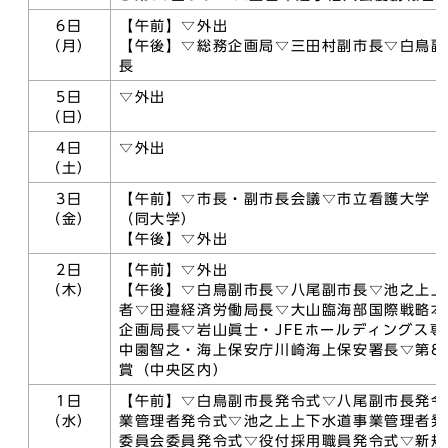
6日
【午前】▽外出
（月）
【午後】▽総務企画局▽三田村副市長▽白鳥副
長
5日
▽外出
（日）
4日
▽外出
（土）
3日
【午前】▽市長・副市長会議▽市立看護大学・
（金）
（同大学）
【午後】▽外出
2日
【午前】▽外出
（木）
【午後】▽白鳥副市長▽八尾副市長▽池之上上
者▽田邉経済労働局長▽大山臨海部国際戦略本
企画局長▽岩山眞士・JFEホールディングス
中園智之・海上保安庁川崎海上保安署長▽第8
賞（中央区内）
1日
【午前】▽白鳥副市長発令式▽八尾副市長発令
（水）
業管理者発令式▽池之上上下水道事業管理者発
委員会委員発令式▽役付採用職員発令式▽新規