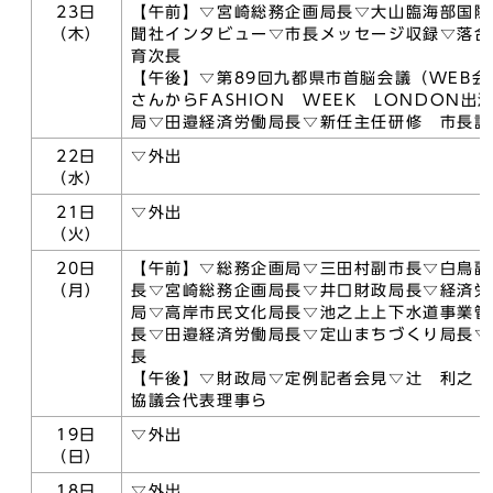
23日
【午前】▽宮崎総務企画局長▽大山臨海部国際
（木）
聞社インタビュー▽市長メッセージ収録▽落合
育次長
【午後】▽第89回九都県市首脳会議（WEB
さんからFASHION WEEK LONDON
局▽田邉経済労働局長▽新任主任研修 市長講
22日
▽外出
（水）
21日
▽外出
（火）
20日
【午前】▽総務企画局▽三田村副市長▽白鳥副
（月）
長▽宮崎総務企画局長▽井口財政局長▽経済労
局▽高岸市民文化局長▽池之上上下水道事業管
長▽田邉経済労働局長▽定山まちづくり局長▽
長
【午後】▽財政局▽定例記者会見▽辻 利之・Pa
協議会代表理事ら
19日
▽外出
（日）
18日
▽外出