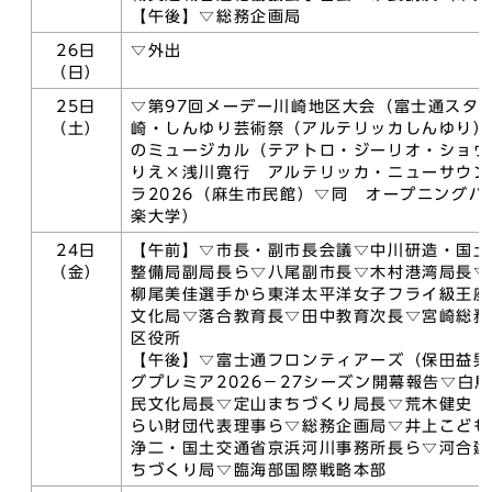
【午後】▽総務企画局
26日
▽外出
（日）
25日
▽第97回メーデー川崎地区大会（富士通スタ
（土）
崎・しんゆり芸術祭（アルテリッカしんゆり）2
のミュージカル（テアトロ・ジーリオ・ショウ
りえ×浅川寛行 アルテリッカ・ニューサウン
ラ2026（麻生市民館）▽同 オープニングパ
楽大学）
24日
【午前】▽市長・副市長会議▽中川研造・国土
（金）
整備局副局長ら▽八尾副市長▽木村港湾局長▽
柳尾美佳選手から東洋太平洋女子フライ級王座
文化局▽落合教育長▽田中教育次長▽宮崎総務
区役所
【午後】▽富士通フロンティアーズ（保田益男
グプレミア2026－27シーズン開幕報告▽白
民文化局長▽定山まちづくり局長▽荒木健史・
らい財団代表理事ら▽総務企画局▽井上こども
浄二・国土交通省京浜河川事務所長ら▽河合建
ちづくり局▽臨海部国際戦略本部