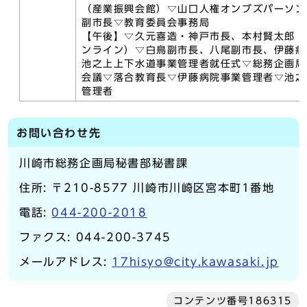
（産業振興会館）▽山口人権オンブズパーソン
副市長▽教育委員会事務局
【午後】▽久元喜造・神戸市長、本村賢太郎・
ンライン）▽白鳥副市長、八尾副市長、伊藤病
池之上上下水道事業管理者就任式▽総務企画局
会議▽落合教育長▽伊藤病院事業管理者▽池之
管理者
お問い合わせ先
川崎市総務企画局秘書部秘書課
住所: 〒210-8577 川崎市川崎区宮本町1番地
電話:
044-200-2018
ファクス: 044-200-3745
メールアドレス:
17hisyo@city.kawasaki.jp
コンテンツ番号186315