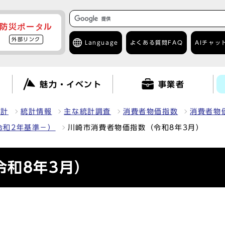
防災ポータル
外部リンク
Language
よくある質問
FAQ
AIチャッ
て
魅力・イベント
事業者
統計
統計情報
主な統計調査
消費者物価指数
消費者物
令和2年基準－）
川崎市消費者物価指数（令和8年3月）
令和8年3月）