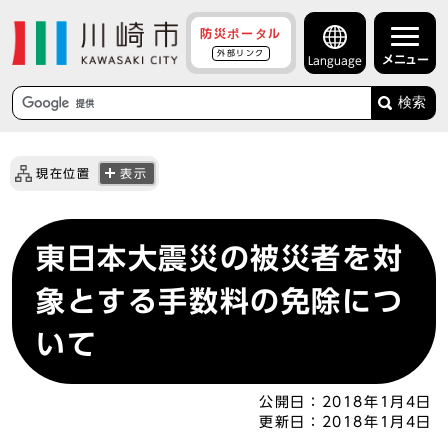
防災ポータル
外部リンク
メニュー
Language
検索
現在位置
表示
東日本大震災の被災者を対
象とする手数料の免除につ
いて
公開日：
2018年1月4日
更新日：
2018年1月4日