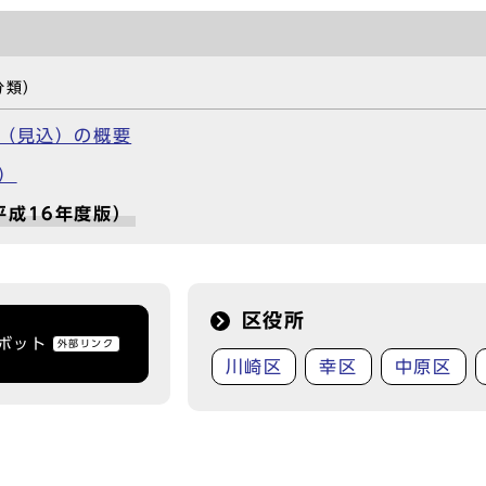
分類）
算（見込）の概要
）
平成16年度版）
区役所
トボット
外部リンク
川崎区
幸区
中原区