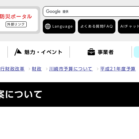
防災ポータル
外部リンク
Language
よくある質問
FAQ
AIチャッ
て
魅力・イベント
事業者
・行財政改革
財政
川崎市予算について
平成21年度予算
案について