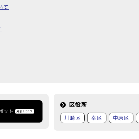
いて
て
区役所
トボット
外部リンク
川崎区
幸区
中原区