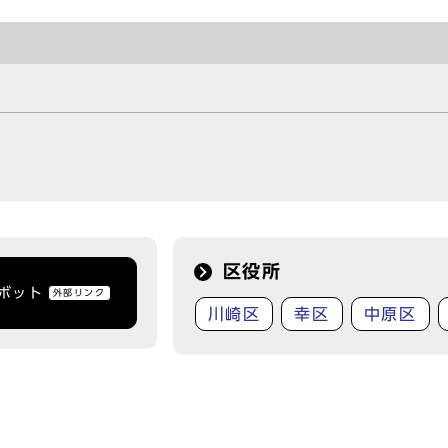
区役所
トボット
外部リンク
川崎区
幸区
中原区