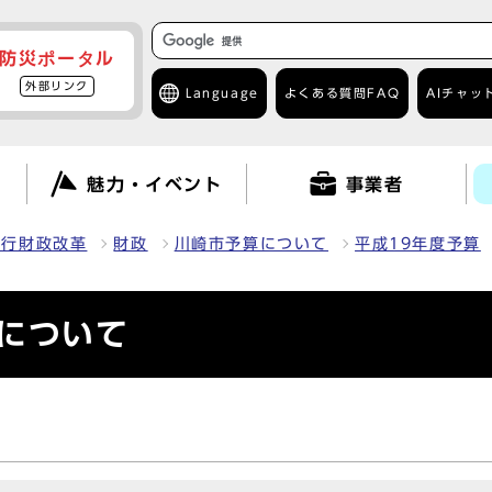
防災ポータル
外部リンク
Language
よくある質問
FAQ
AIチャッ
て
魅力・イベント
事業者
・行財政改革
財政
川崎市予算について
平成19年度予算
針について