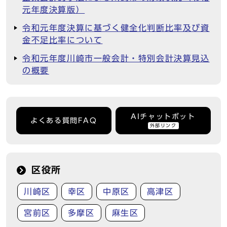
元年度決算版）
令和元年度決算に基づく健全化判断比率及び資
金不足比率について
令和元年度川崎市一般会計・特別会計決算見込
の概要
AIチャットボット
よくある質問FAQ
外部リンク
区役所
川崎区
幸区
中原区
高津区
宮前区
多摩区
麻生区