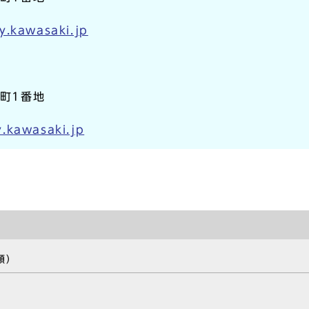
y.kawasaki.jp
本町1番地
y.kawasaki.jp
類）