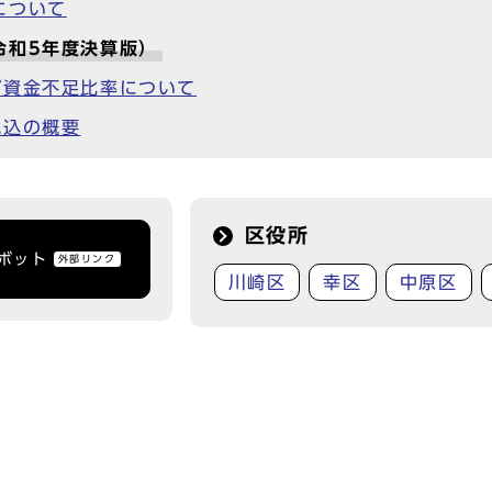
について
令和5年度決算版）
び資金不足比率について
見込の概要
区役所
トボット
外部リンク
川崎区
幸区
中原区