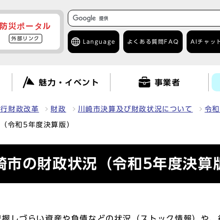
防災ポータル
外部リンク
Language
よくある質問
FAQ
AIチャッ
て
魅力・イベント
事業者
・行財政改革
財政
川崎市決算及び財政状況について
令和
（令和5年度決算版）
崎市の財政状況（令和5年度決算
握しづらい資産や負債などの状況（ストック情報）や、