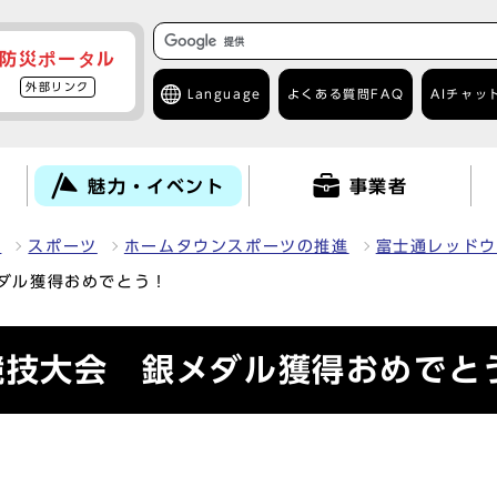
防災ポータル
外部リンク
Language
よくある質問
FAQ
AIチャッ
て
魅力・イベント
事業者
力
スポーツ
ホームタウンスポーツの推進
富士通レッドウ
メダル獲得おめでとう！
競技大会 銀メダル獲得おめでと