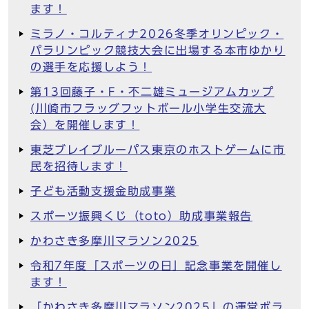
ます！
ミラノ・コルティナ2026冬季オリンピック・
パラリンピック競技大会に出場する本市ゆかり
の選手を応援しよう！
第13回藤子・F・不二雄ミュージアムカップ
(川崎市フラッグフットボール小学生交流大
会）を開催します！
東芝ブレイブルーパス東京のホストゲームに市
民を招待します！
子ども活動支援金助成事業
スポーツ振興くじ（toto）助成事業報告
かわさき多摩川マラソン2025
令和7年度「スポーツの日」記念事業を開催し
ます！
「かわさき多摩川マラソン2025」の運営ボラ