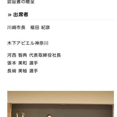
認証書の贈呈
出席者
川崎市長 福田 紀彦
木下アビエル神奈川
河西 智典 代表取締役社長
張本 美和 選手
長﨑 美柚 選手