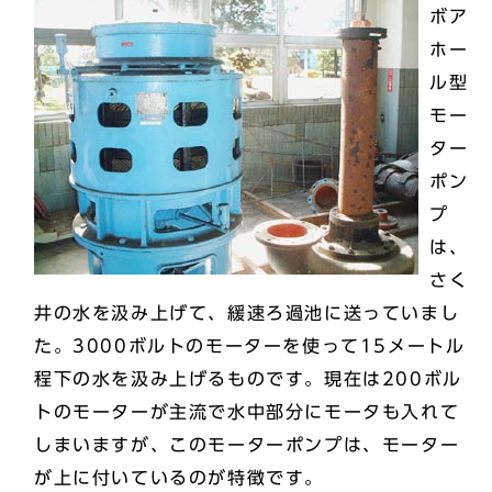
ボア
ホー
ル型
モー
ター
ポン
プ
は、
さく
井の水を汲み上げて、緩速ろ過池に送っていまし
た。3000ボルトのモーターを使って15メートル
程下の水を汲み上げるものです。現在は200ボル
トのモーターが主流で水中部分にモータも入れて
しまいますが、このモーターポンプは、モーター
が上に付いているのが特徴です。