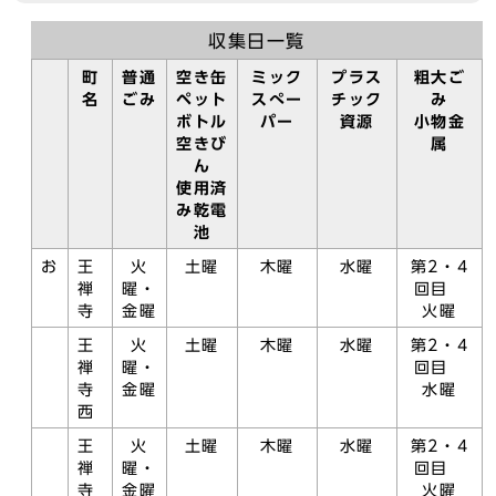
収集日一覧
町
普通
空き缶
ミック
プラス
粗大ご
名
ごみ
ペット
スぺー
チック
み
ボトル
パー
資源
小物金
空きび
属
ん
使用済
み乾電
池
お
王
火
土曜
木曜
水曜
第2・4
禅
曜・
回目
寺
金曜
火曜
王
火
土曜
木曜
水曜
第2・4
禅
曜・
回目
寺
金曜
水曜
西
王
火
土曜
木曜
水曜
第2・4
禅
曜・
回目
寺
金曜
火曜