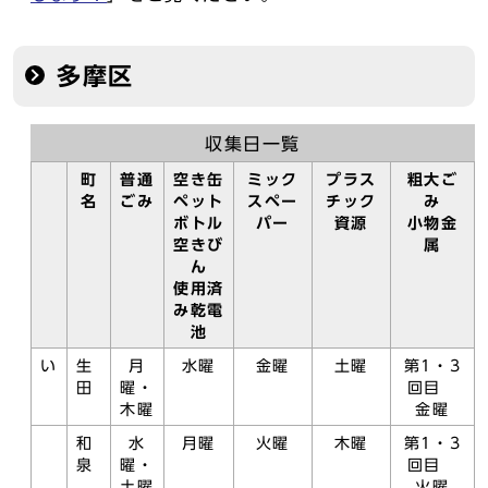
多摩区
収集日一覧
町
普通
空き缶
ミック
プラス
粗大ご
名
ごみ
ペット
スペー
チック
み
ボトル
パー
資源
小物金
空きび
属
ん
使用済
み乾電
池
い
生
月
水曜
金曜
土曜
第1・3
田
曜・
回目
木曜
金曜
和
水
月曜
火曜
木曜
第1・3
泉
曜・
回目
土曜
火曜