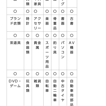
類
家具
グ
〇
〇
〇
〇
〇
〇
〇
ブラン
時
アク
楽
骨
書
古
ド衣類
計
セサ
器
董
画
書
リー
品
〇
〇
〇
〇
〇
〇
〇
茶道具
食
貴金
ス
釣
パ
AV
器
属
ポ
り
ソ
機
類
ー
具
コ
器
ツ
ン
用
品
〇
〇
〇
〇
〇
〇
〇
DVD・
玩
雑貨
自
自
中
自
ゲーム
具
類
転
動
古
動
類
車
二
タ
車
輪
イ
用
車
ヤ
部
品