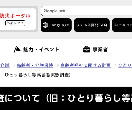
防災ポータル
外部リンク
Language
よくある質問
FAQ
AIチャッ
て
魅力・イベント
事業者
・介護
高齢者・介護保険
高齢者福祉に関する計画
ひとり
旧：ひとり暮らし等高齢者実態調査）
査について（旧：ひとり暮らし等