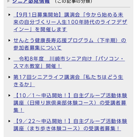
シニア必見情報
（この記事の分類）
【9月1日募集開始】講演会「今から始める未
来の自分づくりー人生100年時代のライフデザ
インー」を開催します
せんとう健康長寿応援プログラム（下半期）の
参加者募集について
令和8年度 川崎市シニア向け「パソコン・
スマホ教室」開催！
第17回シニアライフ講演会「私たちはどう生
きるか」
【10／1～申込開始！】自主グループ活動体験
講座（日帰り旅倶楽部体験コース）の受講者募
集！
【9／22～申込開始！】自主グループ活動体験
講座（まち歩き体験コース）の受講者募集！