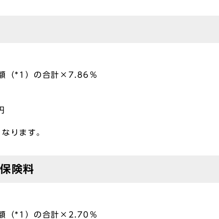
（*1）の合計×7.86％
円
となります。
分保険料
（*1）の合計×2.70％