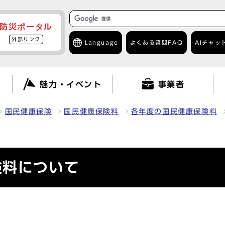
防災ポータル
外部リンク
Language
よくある質問
FAQ
AIチャッ
て
魅力・イベント
事業者
国民健康保険
国民健康保険料
各年度の国民健康保険料
険料について