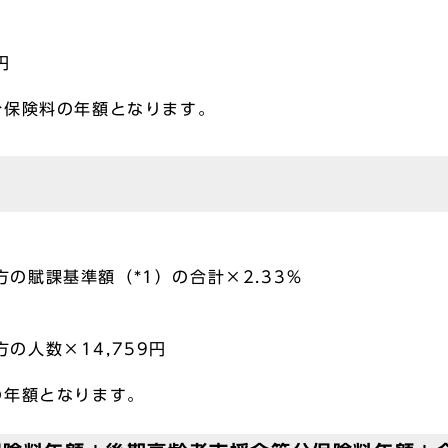
円
分保険料の年額となります。
方の賦課基準額（*1）の合計×2.33％
の人数×14,759円
の年額となります。