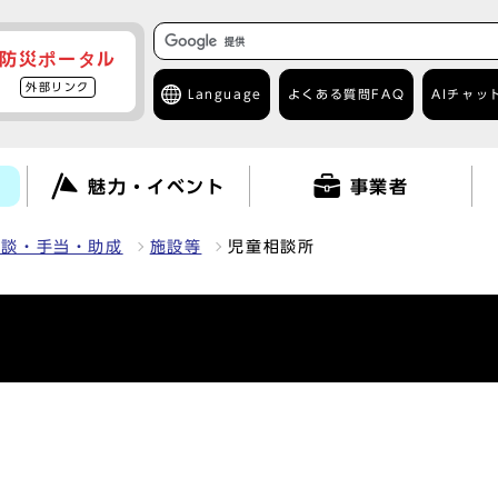
防災ポータル
外部リンク
Language
よくある質問
FAQ
AIチャッ
て
魅力・イベント
事業者
相談・手当・助成
施設等
児童相談所