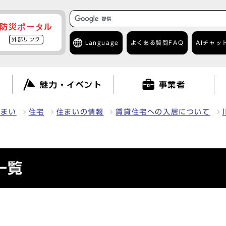
防災ポータル
外部リンク
Language
よくある質問
FAQ
AIチャッ
て
魅力・イベント
事業者
住まい
住宅
住まいの情報
賃貸住宅への入居について
一覧