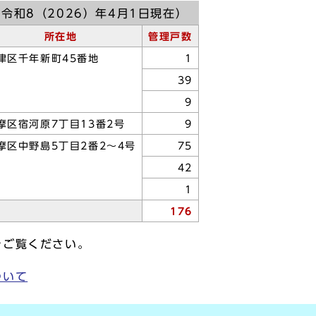
令和8（2026）年4月1日現在）
所在地
管理戸数
津区千年新町45番地
1
39
9
摩区宿河原7丁目13番2号
9
摩区中野島5丁目2番2～4号
75
42
1
176
をご覧ください。
ついて