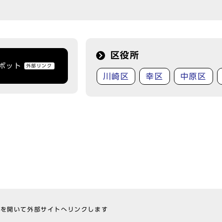
区役所
トボット
外部リンク
川崎区
幸区
中原区
ウを開いて外部サイトへリンクします