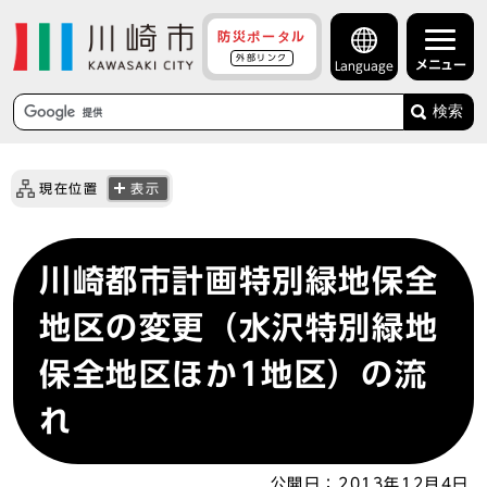
防災ポータル
外部リンク
メニュー
Language
検索
現在位置
表示
川崎都市計画特別緑地保全
地区の変更（水沢特別緑地
保全地区ほか1地区）の流
れ
公開日：
2013年12月4日