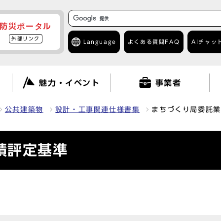
防災ポータル
外部リンク
Language
よくある質問
FAQ
AIチャッ
て
魅力・イベント
事業者
公共建築物
設計・工事関連仕様書集
まちづくり局委託業
績評定基準