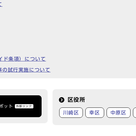
て
イド条項）について
事の試行実施について
区役所
トボット
外部リンク
川崎区
幸区
中原区