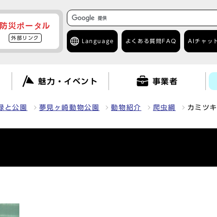
防災ポータル
外部リンク
Language
よくある質問
FAQ
AIチャッ
て
魅力・イベント
事業者
緑と公園
夢見ヶ崎動物公園
動物紹介
爬虫綱
カミツ