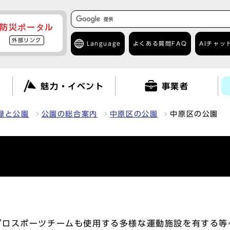
防災ポータル
外部リンク
Language
よくある質問
FAQ
AIチャッ
て
魅力・イベント
事業者
緑と公園
公園の総合案内
中原区の公園
中原区の公園
プロスポーツチームも使用する多様な運動施設を有する等