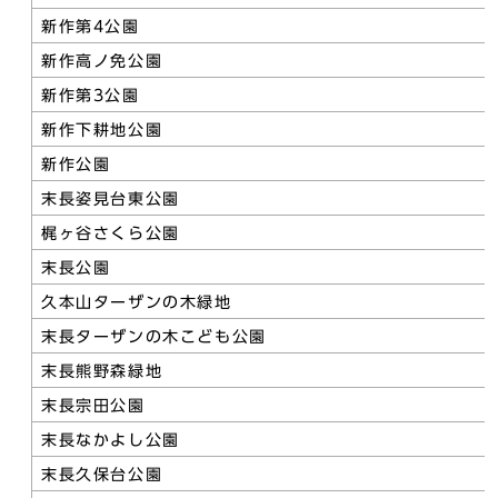
新作第4公園
新作高ノ免公園
新作第3公園
新作下耕地公園
新作公園
末長姿見台東公園
梶ヶ谷さくら公園
末長公園
久本山ターザンの木緑地
末長ターザンの木こども公園
末長熊野森緑地
末長宗田公園
末長なかよし公園
末長久保台公園