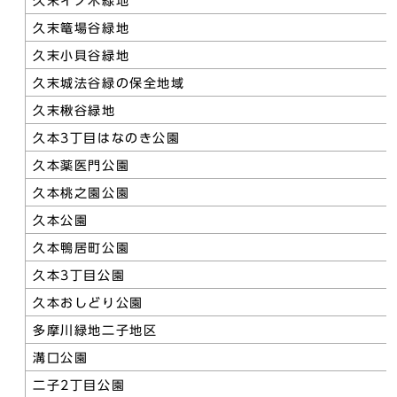
久末イノ木緑地
久末篭場谷緑地
久末小貝谷緑地
久末城法谷緑の保全地域
久末楸谷緑地
久本3丁目はなのき公園
久本薬医門公園
久本桃之園公園
久本公園
久本鴨居町公園
久本3丁目公園
久本おしどり公園
多摩川緑地二子地区
溝口公園
二子2丁目公園