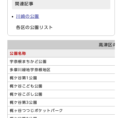
関連記事
川崎の公園
各区の公園リスト
高津区の
公園名称
宇奈根まちかど公園
多摩川緑地宇奈根地区
梶ケ谷第1公園
梶ケ谷こども公園
梶ケ谷こぶし公園
梶ケ谷第3公園
梶ヶ谷つつじポケットパーク