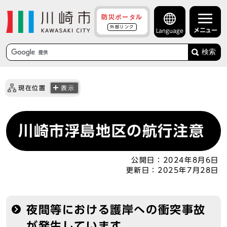
防災ポータル
外部リンク
メニュー
Language
検索
現在位置
表示
川崎市浮島地区の航行注意
公開日：
2024年8月6日
更新日：
2025年7月28日
夜間等における護岸への衝突事故
が発生しています