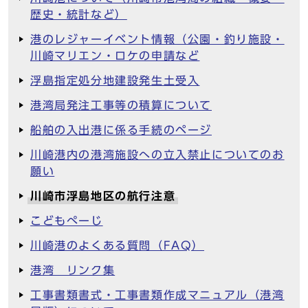
歴史・統計など）
港のレジャーイベント情報（公園・釣り施設・
川崎マリエン・ロケの申請など
浮島指定処分地建設発生土受入
港湾局発注工事等の積算について
船舶の入出港に係る手続のページ
川崎港内の港湾施設への立入禁止についてのお
願い
川崎市浮島地区の航行注意
こどもぺーじ
川崎港のよくある質問（FAQ）
港湾 リンク集
工事書類書式・工事書類作成マニュアル（港湾