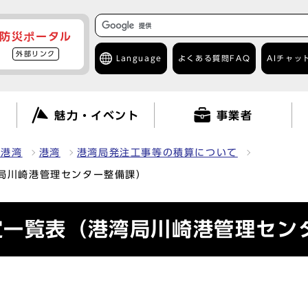
防災ポータル
外部リンク
Language
よくある質問
FAQ
AIチャッ
て
魅力・イベント
事業者
・港湾
港湾
港湾局発注工事等の積算について
局川崎港管理センター整備課）
定一覧表（港湾局川崎港管理セン