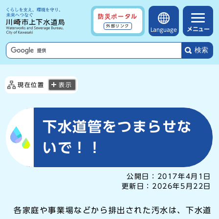
防災ポータル
外部リンク
メニュー
Language
検索
現在位置
表示
下水道管をつまらせな
いで！！
公開日：
2017年4月1日
更新日：
2026年5月22日
各家庭や事業場などから排出された汚水は、下水道