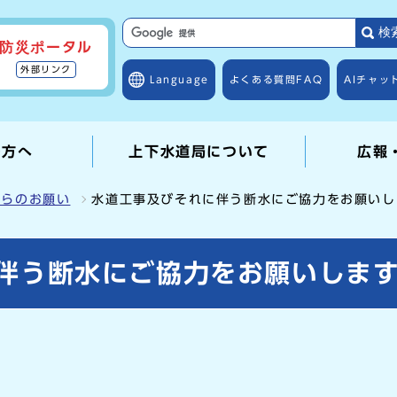
検
防災ポータル
外部リンク
Language
よくある質問
FAQ
AIチャッ
の方へ
上下水道局について
広報
からのお願い
水道工事及びそれに伴う断水にご協力をお願いし
伴う断水にご協力をお願いしま