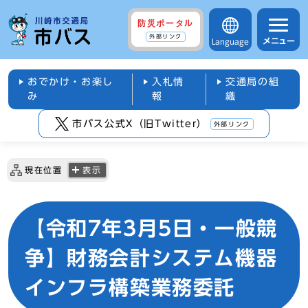
防災ポータル
外部リンク
メニュー
Language
おでかけ・お楽し
入札情
交通局の組
み
報
織
市バス公式X（旧Twitter）
外部リンク
現在位置
表示
【令和7年3月5日・一般競
争】財務会計システム機器
インフラ構築業務委託