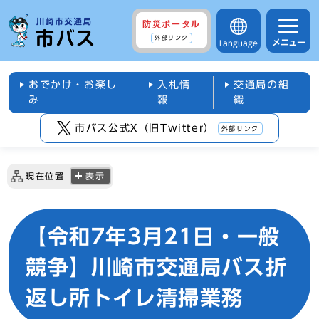
防災ポータル
外部リンク
メニュー
Language
おでかけ・お楽し
入札情
交通局の組
み
報
織
市バス公式X（旧Twitter）
外部リンク
現在位置
表示
【令和7年3月21日・一般
競争】川崎市交通局バス折
返し所トイレ清掃業務