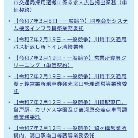
市交通局採用選考に係る求人広告掲出業務（単
価契約）
【令和7年3月5日・一般競争】財務会計システ
ム機器インフラ構築業務委託
【令和7年2月19日・一般競争】川崎市交通局
バス折返し所トイレ清掃業務
【令和7年2月19日・一般競争】営業所寝具ク
リーニング（単価契約）
【令和7年2月19日・一般競争】川崎市交通局
鷲ヶ峰営業所乗車券発売窓口管理運営等業務委
託
【令和7年2月12日・一般競争】川崎駅東口、
登戸駅、カリタス学園及び宿河原交差点車両誘
導業務委託
【令和7年2月12日・一般競争】鷲ヶ峰営業所
構内、溝口駅南口等誘導業務委託