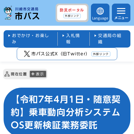
防災ポータル
外部リンク
メニュー
Language
おでかけ・お楽し
入札情
交通局の組
み
報
織
市バス公式X（旧Twitter）
外部リンク
現在位置
表示
【令和7年4月1日・随意契
約】乗車動向分析システム
OS更新検証業務委託