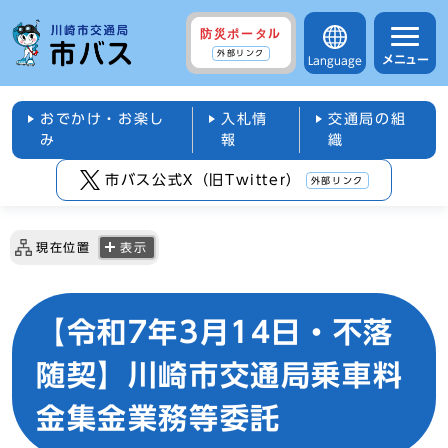
防災ポータル
外部リンク
メニュー
Language
おでかけ・お楽し
入札情
交通局の組
み
報
織
市バス公式X（旧Twitter）
外部リンク
現在位置
表示
【令和7年3月14日・不落
随契】川崎市交通局乗車料
金集金業務等委託