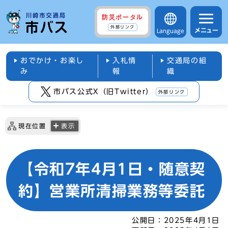
防災ポータル
外部リンク
メニュー
Language
おでかけ・お楽し
入札情
交通局の組
み
報
織
市バス公式X（旧Twitter）
外部リンク
現在位置
表示
【令和7年4月1日・随意契
約】営業所清掃業務等委託
公開日：
2025年4月1日