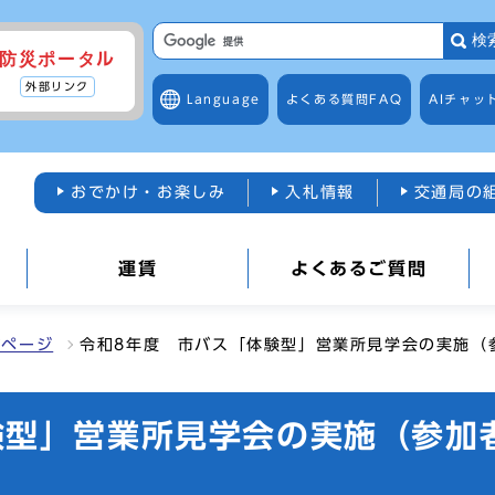
検
防災ポータル
外部リンク
Language
よくある質問
FAQ
AIチャッ
おでかけ・お楽しみ
入札情報
交通局の
運賃
よくあるご質問
ズページ
令和8年度 市バス「体験型」営業所見学会の実施（
験型」営業所見学会の実施（参加