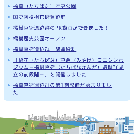
橘樹（たちばな）歴史公園
国史跡橘樹官衙遺跡群
橘樹官衙遺跡群のPR動画ができました！
橘樹歴史公園オープン！
橘樹官衙遺跡群 関連資料
「橘花（たちばな）屯倉（みやけ）ミニシンポ
ジウム－橘樹官衙（たちばなかんが）遺跡群成
立の前段階－」を開催しました
橘樹官衙遺跡群の第1期整備が始まりまし
た！！