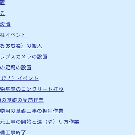
設置
張る
の設置
立柱イベント
（おおむね）の搬入
ムラプスカメラの設置
用の足場の設置
こびき）イベント
建物基礎のコンクリート打設
物の基礎の配筋作業
建物用の基礎工事の掘削作業
復元工事の開始と遣（や）り方作業
整備工事終了