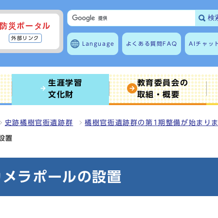
検
防災ポータル
外部リンク
Language
よくある質問
FAQ
AIチャッ
生涯学習
教育委員会の
文化財
取組・概要
史跡橘樹官衙遺跡群
橘樹官衙遺跡群の第1期整備が始まり
設置
カメラポールの設置