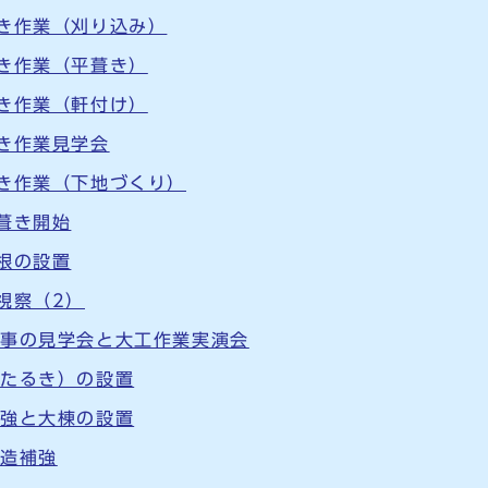
葺き作業（刈り込み）
葺き作業（平葺き）
葺き作業（軒付け）
葺き作業見学会
葺き作業（下地づくり）
根葺き開始
屋根の設置
視察（2）
工事の見学会と大工作業実演会
（たるき）の設置
補強と大棟の設置
構造補強