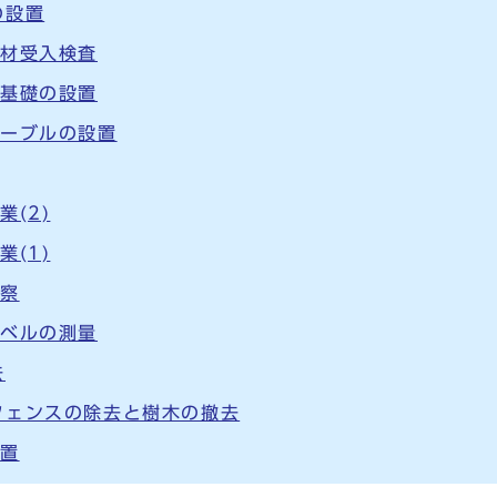
の設置
木材受入検査
灯基礎の設置
ケーブルの設置
(2)
(1)
視察
レベルの測量
去
フェンスの除去と樹木の撤去
設置