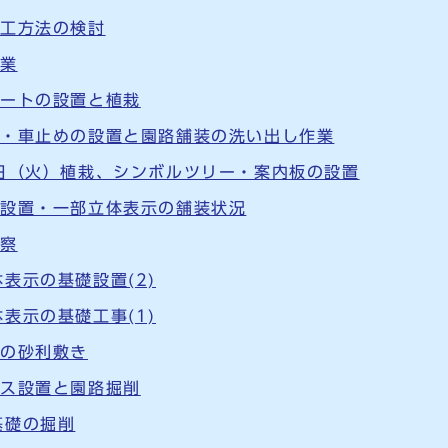
加工方法の検討
作業
シートの設置と植栽
灯・車止めの設置と園路舗装の洗い出し作業
3日（火）植栽、シンボルツリー・案内板の設置
板設置・一部立体表示の舗装状況
視察
表示の基礎設置(2)
表示の基礎工事(1)
への砂利敷き
ンス設置と園路掘削
基礎の掘削