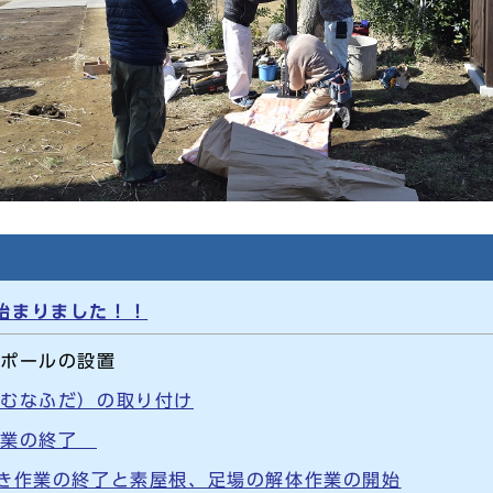
始まりました！！
ラポールの設置
（むなふだ）の取り付け
体作業の終了
葺き作業の終了と素屋根、足場の解体作業の開始