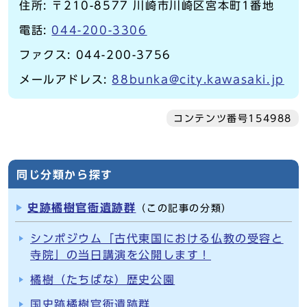
住所: 〒210-8577 川崎市川崎区宮本町1番地
電話:
044-200-3306
ファクス: 044-200-3756
メールアドレス:
88bunka@city.kawasaki.jp
コンテンツ番号154988
同じ分類から探す
史跡橘樹官衙遺跡群
（この記事の分類）
シンポジウム「古代東国における仏教の受容と
寺院」の当日講演を公開します！
橘樹（たちばな）歴史公園
国史跡橘樹官衙遺跡群