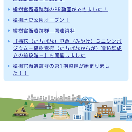
橘樹官衙遺跡群のPR動画ができました！
橘樹歴史公園オープン！
橘樹官衙遺跡群 関連資料
「橘花（たちばな）屯倉（みやけ）ミニシンポ
ジウム－橘樹官衙（たちばなかんが）遺跡群成
立の前段階－」を開催しました
橘樹官衙遺跡群の第1期整備が始まりまし
た！！