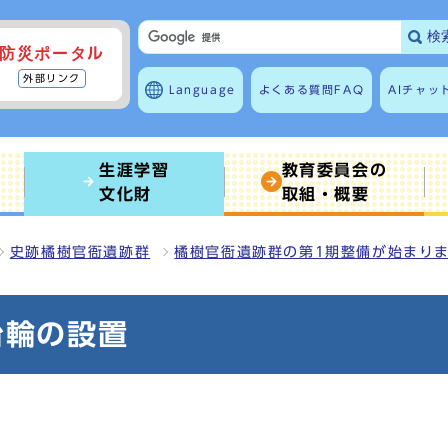
検
防災ポータル
外部リンク
Language
よくある質問
FAQ
AIチャッ
生涯学習
教育委員会の
文化財
取組・概要
史跡橘樹官衙遺跡群
橘樹官衙遺跡群の第1期整備が始まり
台輪の設置