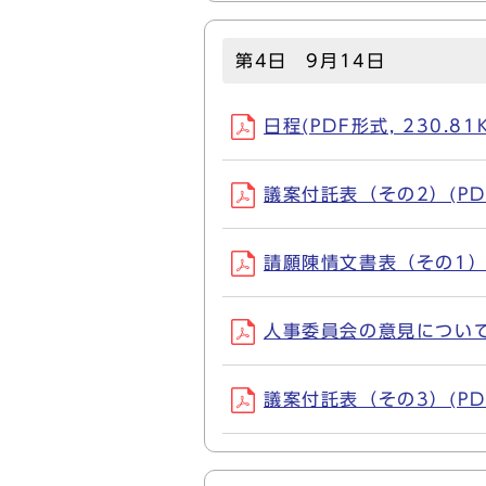
第4日 9月14日
日程(PDF形式, 230.81
議案付託表（その2）(PDF形
請願陳情文書表（その1）(P
人事委員会の意見について(P
議案付託表（その3）(PDF形