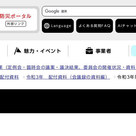
防災ポータル
外部リンク
Language
よくある質問
FAQ
AIチャッ
て
魅力・イベント
事業者
果（定例会・臨時会の議案・議決結果、委員会の開催状況・資料
の配付資料
令和3年 配付資料（会議録の資料編）
令和3年