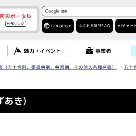
防災ポータル
外部リンク
Language
よくある質問
FAQ
AIチャッ
て
魅力・イベント
事業者
簿（五十音別、委員会別、会派別、その他の各種名簿）
五十
ずあき）