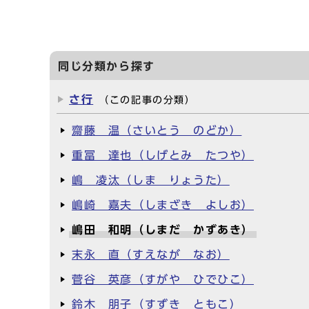
同じ分類から探す
さ行
（この記事の分類）
齋藤 温（さいとう のどか）
重冨 達也（しげとみ たつや）
嶋 凌汰（しま りょうた）
嶋崎 嘉夫（しまざき よしお）
嶋田 和明（しまだ かずあき）
末永 直（すえなが なお）
菅谷 英彦（すがや ひでひこ）
鈴木 朋子（すずき ともこ）