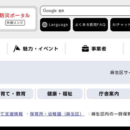
防災ポータル
外部リンク
Language
よくある質問
FAQ
AIチャッ
て
魅力・イベント
事業者
麻生区サ
子育て・教育
健康・福祉
庁舎案内
育て支援情報
保育所・幼稚園（麻生区）
麻生区内の一時保