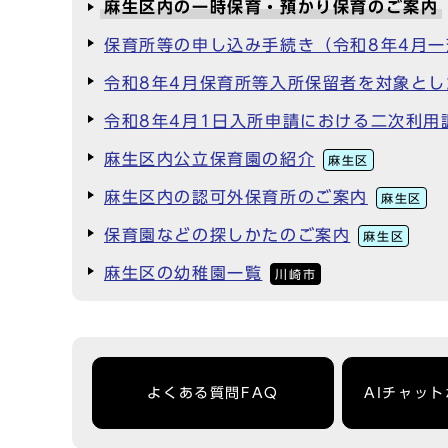
麻生区内の一時保育・預かり保育のご案内
保育所等の申し込み手続き（令和8年4月
令和8年4月保育所等入所保留者を対象と
令和8年4月1日入所申請における二次利用
麻生区内公立保育園の紹介
麻生区
麻生区内の認可外保育所のご案内
麻生区
保育園などの探しかたのご案内
麻生区
麻生区の幼稚園一覧
川崎市
よくある質問FAQ
AIチャッ