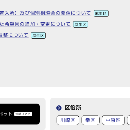
一斉入所）及び個別相談会の開催について
麻生区
した希望園の追加・変更について
麻生区
調整について
麻生区
区役所
トボット
外部リンク
川崎区
幸区
中原区