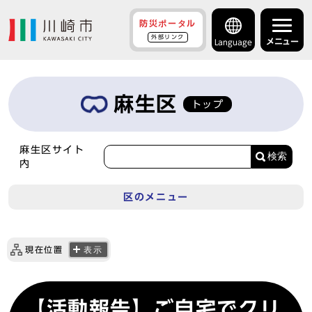
防災ポータル
外部リンク
メニュー
Language
麻生区
トップ
麻生区サイト
検索
内
区のメニュー
現在位置
表示
【活動報告】ご自宅でクリ